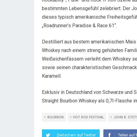
bestimmten Lebensgefühl zelebriert. Der Jo
dieses typisch amerikanische Freiheitsgefühl
„Roadrunner’s Paradise & Race 61“.
Destilliert aus bestem amerikanischen Mais 
Whiskey nach einem streng gehüteten Familie
Weißeichenfässern verleiht dem Whiskey s
sowie seinen charakteristischen Geschmack 
Karamell.
Exklusiv in Deutschland von Schwarze und Sch
Straight Bourbon Whiskey als 0,7l-Flasche im
BOURBON
HOT ROD FESTIVAL
JOHN B. STE
Zwitschern auf Twitter
Teilen auf