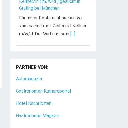
Kellner/in ( m/w/d ) gesucht in
Grafing bei München
Für unser Restaurant suchen wir
zum nächst mgl. Zeitpunkt Kellner
m/w/d. Der Wirt und sein
[...]
Chef de Rang (m/w/d) gesucht –
Hotel 47° in Konstanz
PARTNER VON:
Dein Arbeitsplatz mit
Urlaubsfeeling Chef de Rang
Automagazin
(m/w/d) Du bist Gastgeber aus
Gastronomen Karriereportal
Leidenschaft und liebst
[...]
Hotel Nachrichten
Gastronomie Magazin