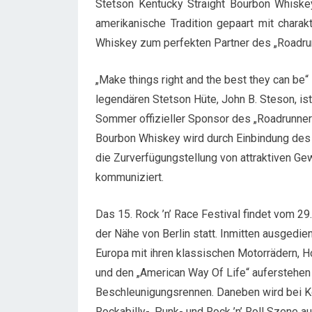
Stetson Kentucky Straight Bourbon Whiske
amerikanische Tradition gepaart mit char
Whiskey zum perfekten Partner des „Roadrun
„Make things right and the best they can b
legendären Stetson Hüte, John B. Steson, is
Sommer offizieller Sponsor des „Roadrunner’
Bourbon Whiskey wird durch Einbindung des
die Zurverfügungstellung von attraktiven Ge
kommuniziert.
Das 15. Rock ’n’ Race Festival findet vom 29
der Nähe von Berlin statt. Inmitten ausged
Europa mit ihren klassischen Motorrädern, 
und den „American Way Of Life“ auferstehen
Beschleunigungsrennen. Daneben wird bei Ko
Rockabilly-, Punk- und Rock ’n’ Roll Szene 