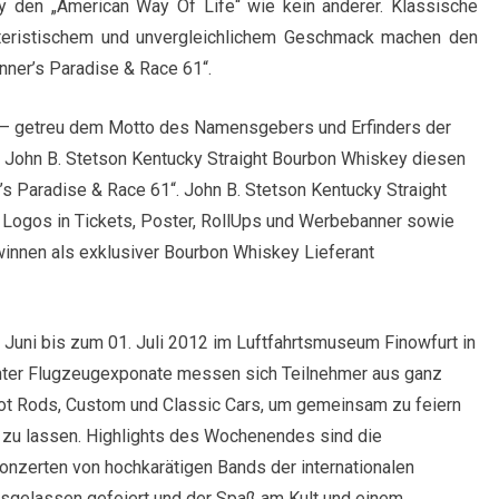
y den „American Way Of Life“ wie kein anderer. Klassische
akteristischem und unvergleichlichem Geschmack machen den
ner’s Paradise & Race 61“.
e“ – getreu dem Motto des Namensgebers und Erfinders der
t John B. Stetson Kentucky Straight Bourbon Whiskey diesen
s Paradise & Race 61“. John B. Stetson Kentucky Straight
 Logos in Tickets, Poster, RollUps und Werbebanner sowie
winnen als exklusiver Bourbon Whiskey Lieferant
. Juni bis zum 01. Juli 2012 im Luftfahrtsmuseum Finowfurt in
ienter Flugzeugexponate messen sich Teilnehmer aus ganz
Hot Rods, Custom und Classic Cars, um gemeinsam zu feiern
 zu lassen. Highlights des Wochenendes sind die
nzerten von hochkarätigen Bands der internationalen
ausgelassen gefeiert und der Spaß am Kult und einem