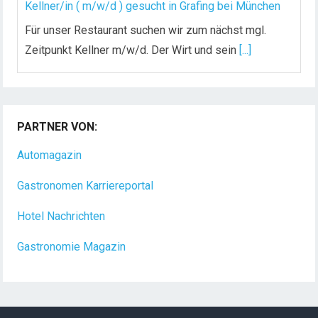
Kellner/in ( m/w/d ) gesucht in Grafing bei München
Für unser Restaurant suchen wir zum nächst mgl.
Zeitpunkt Kellner m/w/d. Der Wirt und sein
[...]
Chef de Rang (m/w/d) gesucht – Hotel 47° in
Konstanz
PARTNER VON:
Dein Arbeitsplatz mit Urlaubsfeeling Chef de Rang
(m/w/d) Du bist Gastgeber aus Leidenschaft und
Automagazin
liebst
[...]
Gastronomen Karriereportal
Hotel Nachrichten
Gastronomie Magazin