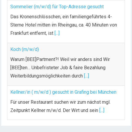
Sommelier (m/w/d) für Top-Adresse gesucht
Das Kronenschlösschen, ein familiengeführtes 4-
Sterne Hotel mitten im Rheingau, ca. 40 Minuten von
Frankfurt entfernt, ist
[...]
Koch (m/w/d)
Warum [BEE]Partment?! Weil wir anders sind Wir
[BEE]ten… Unbefristeter Job & faire Bezahlung
Weiterbildungsmöglichkeiten durch
[...]
Kellner/in ( m/w/d ) gesucht in Grafing bei München
Für unser Restaurant suchen wir zum nächst mgl.
Zeitpunkt Kellner m/w/d. Der Wirt und sein
[...]
Chef de Rang (m/w/d) gesucht – Hotel 47° in