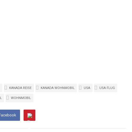
KANADA REISE
KANADA WOHNMOBIL
USA
USA FLUG
L
WOHNMOBIL
 Facebook