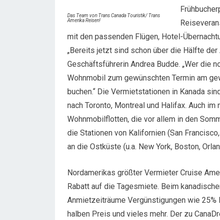
Frühbucher
Das Team von Trans Canada Touristik/ Trans
Amerika Reisen!
Reiseveran
mit den passenden Flügen, Hotel-Übernacht
„Bereits jetzt sind schon über die Hälfte d
Geschäftsführerin Andrea Budde. „Wer die n
Wohnmobil zum gewünschten Termin am gewün
buchen.“ Die Vermietstationen in Kanada sin
nach Toronto, Montreal und Halifax. Auch i
Wohnmobilflotten, die vor allem in den Somm
die Stationen von Kalifornien (San Francisco
an die Ostküste (u.a. New York, Boston, Orlan
Nordamerikas größter Vermieter Cruise Ame
Rabatt auf die Tagesmiete. Beim kanadische
Anmietzeiträume Vergünstigungen wie 25% 
halben Preis und vieles mehr. Der zu Can