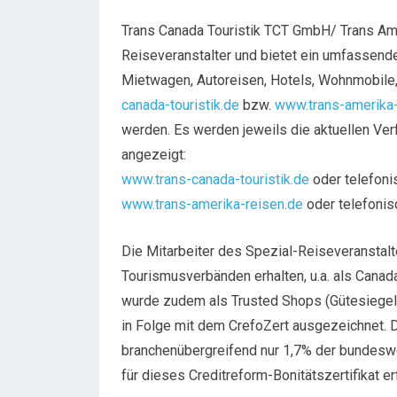
Trans Canada Touristik TCT GmbH/ Trans Ame
Reiseveranstalter und bietet ein umfassend
Mietwagen, Autoreisen, Hotels, Wohnmobile,
canada-touristik.de
bzw.
www.trans-amerika-
werden. Es werden jeweils die aktuellen Verf
angezeigt:
www.trans-canada-touristik.de
oder telefoni
www.trans-amerika-reisen.de
oder telefoni
Die Mitarbeiter des Spezial-Reiseveranstal
Tourismusverbänden erhalten, u.a. als Canad
wurde zudem als Trusted Shops (Gütesiegel 
in Folge mit dem CrefoZert ausgezeichnet. 
branchenübergreifend nur 1,7% der bundeswe
für dieses Creditreform-Bonitätszertifikat erf