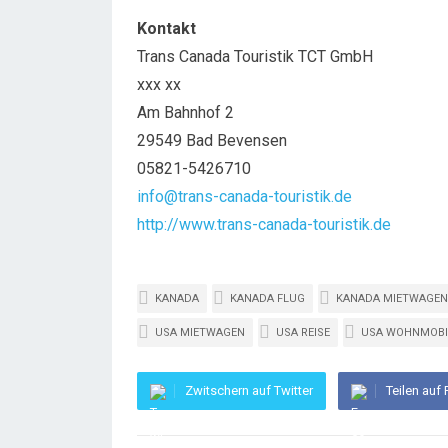
Kontakt
Trans Canada Touristik TCT GmbH
xxx xx
Am Bahnhof 2
29549 Bad Bevensen
05821-5426710
info@trans-canada-touristik.de
http://www.trans-canada-touristik.de
KANADA
KANADA FLUG
KANADA MIETWAGEN
USA MIETWAGEN
USA REISE
USA WOHNMOBI
Zwitschern auf Twitter
Teilen auf