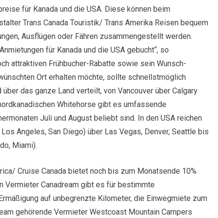
preise für Kanada und die USA. Diese können beim
stalter Trans Canada Touristik/ Trans Amerika Reisen bequem
ungen, Ausflügen oder Fähren zusammengestellt werden.
er Anmietungen für Kanada und die USA gebucht“, so
och attraktiven Frühbucher-Rabatte sowie sein Wunsch-
schten Ort erhalten möchte, sollte schnellstmöglich
d über das ganze Land verteilt, von Vancouver über Calgary
m nordkanadischen Whitehorse gibt es umfassende
ermonaten Juli und August beliebt sind. In den USA reichen
, Los Angeles, San Diego) über Las Vegas, Denver, Seattle bis
do, Miami).
rica/ Cruise Canada bietet noch bis zum Monatsende 10%
n Vermieter Canadream gibt es für bestimmte
Ermäßigung auf unbegrenzte Kilometer, die Einwegmiete zum
aDream gehörende Vermieter Westcoast Mountain Campers