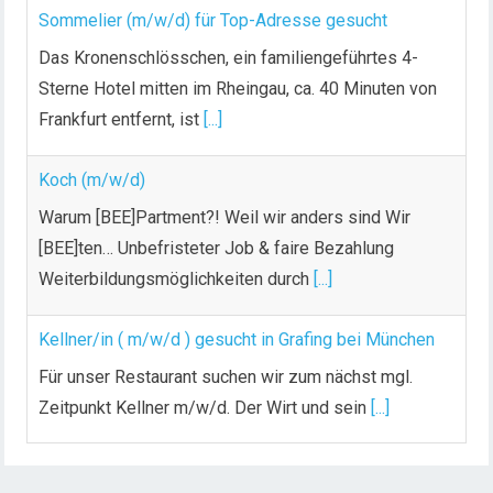
Sommelier (m/w/d) für Top-Adresse gesucht
Das Kronenschlösschen, ein familiengeführtes 4-
Sterne Hotel mitten im Rheingau, ca. 40 Minuten von
Frankfurt entfernt, ist
[...]
Koch (m/w/d)
Warum [BEE]Partment?! Weil wir anders sind Wir
[BEE]ten… Unbefristeter Job & faire Bezahlung
Weiterbildungsmöglichkeiten durch
[...]
Kellner/in ( m/w/d ) gesucht in Grafing bei München
Für unser Restaurant suchen wir zum nächst mgl.
Zeitpunkt Kellner m/w/d. Der Wirt und sein
[...]
Chef de Rang (m/w/d) gesucht – Hotel 47° in