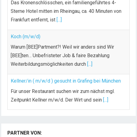
Das Kronenschlösschen, ein familiengeführtes 4-
Sterne Hotel mitten im Rheingau, ca. 40 Minuten von
Frankfurt entfernt, ist
[...]
Koch (m/w/d)
Warum [BEE]Partment?! Weil wir anders sind Wir
[BEE]ten… Unbefristeter Job & faire Bezahlung
Weiterbildungsmöglichkeiten durch
[...]
Kellner/in ( m/w/d ) gesucht in Grafing bei München
Für unser Restaurant suchen wir zum nächst mgl.
Zeitpunkt Kellner m/w/d. Der Wirt und sein
[...]
Chef de Rang (m/w/d) gesucht – Hotel 47° in
Konstanz
PARTNER VON:
Dein Arbeitsplatz mit Urlaubsfeeling Chef de Rang