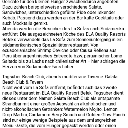
Gerichte für den kleinen Hunger zwischendurch angeboten.
Dazu zählen beispielsweise verschiedene Salate,
Sandwiches, unterschiedlich gefüllte Pide oder Iskender
Kebab. Passend dazu werden an der Bar kalte Cocktails oder
auch Mocktails gemixt.
Abends werden die Besucher des La Sofas nach Südamerika
entführt: Die ausgezeichneten Köche des ELA Quality Resorts
Beleks verwandeln das La Sofa zum Sonnenuntergang in ein
südamerikanisches Spezialitätenrestaurant. Von
ecuadorianischer Shrimp Ceviche oder Causa Rellena aus
Peru über argentinisches Entrecote bzw. peruanischer Lomo
Saltado bis zu Lachs nach chilenischer Art – hier schlagen die
Herzen von Südamerika-Fans höher.
Tagsüber Beach Club, abends mediterrane Taverne: Galata
Beach Club & Tavern
Nicht weit vom La Sofa entfernt, befindet sich das zweite
neue Restaurant im ELA Quality Resort Belek. Tagsüber dient
dieses unter dem Namen Galata Beach Club als entspannte
Strandbar mit einer großen Auswahl an alkoholischen und
nicht-alkoholischen Getränken: Watermelon Mojito, Lemon
Drop Martini, Cardamom Berry Smash und Golden Glow Punch
sind nur einige wenige Beispiele aus dem umfangreichen
Menü. Gäste, die vom Hunger gepackt werden oder einen