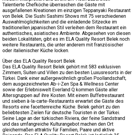
Talentierte Chefköche überraschen die Gäste mit
ausgefallenen Kreationen im einzigen Teppanyaki Restaurant
von Belek. Die Sushi Sashimi Shows mit 75 verschiedenen
Auswahlmöglichkeiten und die einladende Sitzecke im
traditionellen japanischen Stil verleihen dem Restaurant ein
authentisches, asiatisches Ambiente. Abgesehen von diesen
beiden Lokalitäten, gibt es im ELA Quality Resort Belek noch
weitere Restaurants, die unter anderem mit französischer
oder italienischer Küche locken.
Über das ELA Quality Resort Belek
Das ELA Quality Resort Belek gehört mit 583 exklusiven
Zimmern, Suiten und Villen zu den besten Luxusresorts in der
Türkei. Dank einer außergewöhnlich großen Poollandschaft,
dem ausgezeichneten Ab-i-Zen Spa & Wellness Center
sowie der Erlebniswelt Everland Q kommen Gäste aller
Altersgruppen auf ihre Kosten. Mit einem Buffetrestaurant
und sieben à-la-carte-Restaurants erwartet die Gäste des
Resorts eine facettenreiche Küche. Belek gehört zu den
beliebtesten Zielen für deutsche Touristen in der Türkei.
Seine Lage an der türkischen Riviera, der feine Sandstrand
und das umfangreiche Kulturangebot machen den Ort
gleichermaßen attraktiv für Familien, Paare und aktive