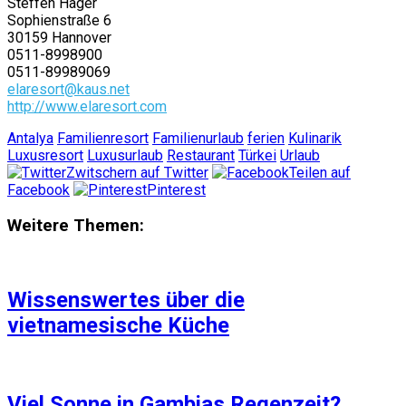
Steffen Hager
Sophienstraße 6
30159 Hannover
0511-8998900
0511-89989069
elaresort@kaus.net
http://www.elaresort.com
Antalya
Familienresort
Familienurlaub
ferien
Kulinarik
Luxusresort
Luxusurlaub
Restaurant
Türkei
Urlaub
Zwitschern auf Twitter
Teilen auf
Facebook
Pinterest
Weitere Themen:
Wissenswertes über die
vietnamesische Küche
Viel Sonne in Gambias Regenzeit?