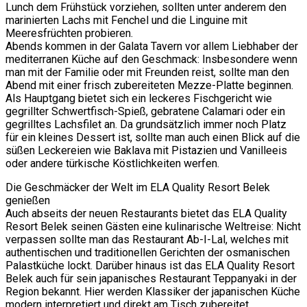
Lunch dem Frühstück vorziehen, sollten unter anderem den
marinierten Lachs mit Fenchel und die Linguine mit
Meeresfrüchten probieren.
Abends kommen in der Galata Tavern vor allem Liebhaber der
mediterranen Küche auf den Geschmack: Insbesondere wenn
man mit der Familie oder mit Freunden reist, sollte man den
Abend mit einer frisch zubereiteten Mezze-Platte beginnen.
Als Hauptgang bietet sich ein leckeres Fischgericht wie
gegrillter Schwertfisch-Spieß, gebratene Calamari oder ein
gegrilltes Lachsfilet an. Da grundsätzlich immer noch Platz
für ein kleines Dessert ist, sollte man auch einen Blick auf die
süßen Leckereien wie Baklava mit Pistazien und Vanilleeis
oder andere türkische Köstlichkeiten werfen.
Die Geschmäcker der Welt im ELA Quality Resort Belek
genießen
Auch abseits der neuen Restaurants bietet das ELA Quality
Resort Belek seinen Gästen eine kulinarische Weltreise: Nicht
verpassen sollte man das Restaurant Ab-I-Lal, welches mit
authentischen und traditionellen Gerichten der osmanischen
Palastküche lockt. Darüber hinaus ist das ELA Quality Resort
Belek auch für sein japanisches Restaurant Teppanyaki in der
Region bekannt. Hier werden Klassiker der japanischen Küche
modern interpretiert und direkt am Tisch zubereitet.