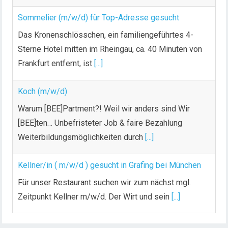
Sommelier (m/w/d) für Top-Adresse gesucht
Das Kronenschlösschen, ein familiengeführtes 4-
Sterne Hotel mitten im Rheingau, ca. 40 Minuten von
Frankfurt entfernt, ist
[...]
Koch (m/w/d)
Warum [BEE]Partment?! Weil wir anders sind Wir
[BEE]ten… Unbefristeter Job & faire Bezahlung
Weiterbildungsmöglichkeiten durch
[...]
Kellner/in ( m/w/d ) gesucht in Grafing bei München
Für unser Restaurant suchen wir zum nächst mgl.
Zeitpunkt Kellner m/w/d. Der Wirt und sein
[...]
Chef de Rang (m/w/d) gesucht – Hotel 47° in