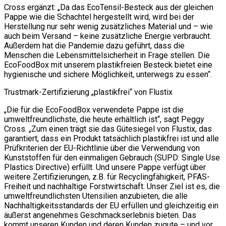
Cross ergänzt: „Da das EcoTensil-Besteck aus der gleichen
Pappe wie die Schachtel hergestellt wird, wird bei der
Herstellung nur sehr wenig zusätzliches Material und – wie
auch beim Versand – keine zusätzliche Energie verbraucht.
Außerdem hat die Pandemie dazu geführt, dass die
Menschen die Lebensmittelsicherheit in Frage stellen. Die
EcoFoodBox mit unserem plastikfreien Besteck bietet eine
hygienische und sichere Möglichkeit, unterwegs zu essen“.
Trustmark-Zertifizierung „plastikfrei“ von Flustix
„Die für die EcoFoodBox verwendete Pappe ist die
umweltfreundlichste, die heute erhältlich ist“, sagt Peggy
Cross. „Zum einen trägt sie das Gütesiegel von Flustix, das
garantiert, dass ein Produkt tatsächlich plastikfrei ist und alle
Prüfkriterien der EU-Richtlinie über die Verwendung von
Kunststoffen für den einmaligen Gebrauch (SUPD: Single Use
Plastics Directive) erfüllt. Und unsere Pappe verfügt über
weitere Zertifizierungen, z.B. für Recyclingfähigkeit, PFAS-
Freiheit und nachhaltige Forstwirtschaft. Unser Ziel ist es, die
umweltfreundlichsten Utensilien anzubieten, die alle
Nachhaltigkeitsstandards der EU erfüllen und gleichzeitig ein
äußerst angenehmes Geschmackserlebnis bieten. Das
kommt unseren Kunden und deren Kunden zugute – und vor