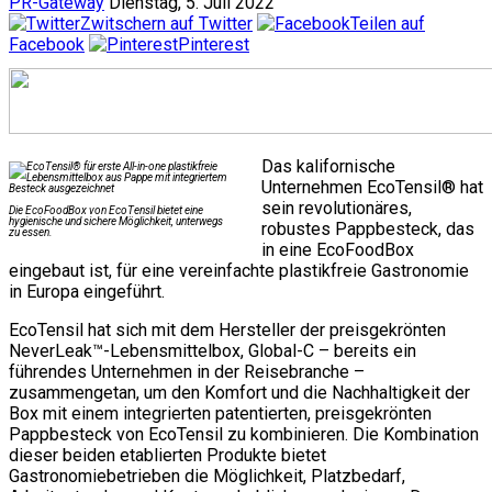
PR-Gateway
Dienstag, 5. Juli 2022
Zwitschern auf Twitter
Teilen auf
Facebook
Pinterest
Das kalifornische
Unternehmen EcoTensil® hat
sein revolutionäres,
Die EcoFoodBox von EcoTensil bietet eine
hygienische und sichere Möglichkeit, unterwegs
robustes Pappbesteck, das
zu essen.
in eine EcoFoodBox
eingebaut ist, für eine vereinfachte plastikfreie Gastronomie
in Europa eingeführt.
EcoTensil hat sich mit dem Hersteller der preisgekrönten
NeverLeak™-Lebensmittelbox, Global-C – bereits ein
führendes Unternehmen in der Reisebranche –
zusammengetan, um den Komfort und die Nachhaltigkeit der
Box mit einem integrierten patentierten, preisgekrönten
Pappbesteck von EcoTensil zu kombinieren. Die Kombination
dieser beiden etablierten Produkte bietet
Gastronomiebetrieben die Möglichkeit, Platzbedarf,