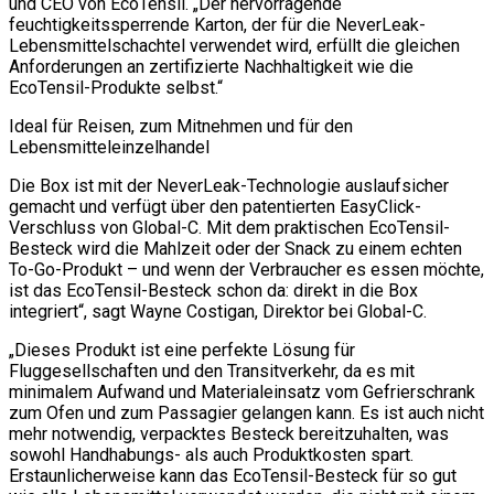
und CEO von EcoTensil. „Der hervorragende
feuchtigkeitssperrende Karton, der für die NeverLeak-
Lebensmittelschachtel verwendet wird, erfüllt die gleichen
Anforderungen an zertifizierte Nachhaltigkeit wie die
EcoTensil-Produkte selbst.“
Ideal für Reisen, zum Mitnehmen und für den
Lebensmitteleinzelhandel
Die Box ist mit der NeverLeak-Technologie auslaufsicher
gemacht und verfügt über den patentierten EasyClick-
Verschluss von Global-C. Mit dem praktischen EcoTensil-
Besteck wird die Mahlzeit oder der Snack zu einem echten
To-Go-Produkt – und wenn der Verbraucher es essen möchte,
ist das EcoTensil-Besteck schon da: direkt in die Box
integriert“, sagt Wayne Costigan, Direktor bei Global-C.
„Dieses Produkt ist eine perfekte Lösung für
Fluggesellschaften und den Transitverkehr, da es mit
minimalem Aufwand und Materialeinsatz vom Gefrierschrank
zum Ofen und zum Passagier gelangen kann. Es ist auch nicht
mehr notwendig, verpacktes Besteck bereitzuhalten, was
sowohl Handhabungs- als auch Produktkosten spart.
Erstaunlicherweise kann das EcoTensil-Besteck für so gut