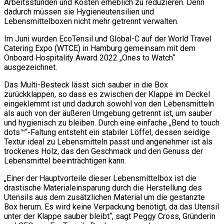
Arbeitsstunden und Kosten erheblich zu reduzieren. Denn
dadurch müssen sie Hygieneutensilien und
Lebensmittelboxen nicht mehr getrennt verwalten.
Im Juni wurden EcoTensil und Global-C auf der World Travel
Catering Expo (WTCE) in Hamburg gemeinsam mit dem
Onboard Hospitality Award 2022 „Ones to Watch“
ausgezeichnet.
Das Multi-Besteck lässt sich sauber in die Box
zurückklappen, so dass es zwischen der Klappe im Deckel
eingeklemmt ist und dadurch sowohl von den Lebensmitteln
als auch von der äußeren Umgebung getrennt ist, um sauber
und hygienisch zu bleiben. Durch eine einfache „Bend to touch
dots™“-Faltung entsteht ein stabiler Löffel, dessen seidige
Textur ideal zu Lebensmitteln passt und angenehmer ist als
trockenes Holz, das den Geschmack und den Genuss der
Lebensmittel beeinträchtigen kann.
„Einer der Hauptvorteile dieser Lebensmittelbox ist die
drastische Materialeinsparung durch die Herstellung des
Utensils aus dem zusätzlichen Material um die gestanzte
Box herum. Es wird keine Verpackung benötigt, da das Utensil
unter der Klappe sauber bleibt“, sagt Peggy Cross, Gründerin