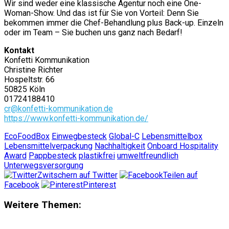
Wir sind weder eine klassische Agentur noch eine One-
Woman-Show. Und das ist für Sie von Vorteil: Denn Sie
bekommen immer die Chef-Behandlung plus Back-up. Einzeln
oder im Team – Sie buchen uns ganz nach Bedarf!
Kontakt
Konfetti Kommunikation
Christine Richter
Hospeltstr. 66
50825 Köln
01724188410
cr@konfetti-kommunikation.de
https://www.konfetti-kommunikation.de/
EcoFoodBox
Einwegbesteck
Global-C
Lebensmittelbox
Lebensmittelverpackung
Nachhaltigkeit
Onboard Hospitality
Award
Pappbesteck
plastikfrei
umweltfreundlich
Unterwegsversorgung
Zwitschern auf Twitter
Teilen auf
Facebook
Pinterest
Weitere Themen: