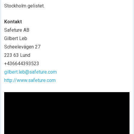
Stockholm gelistet.
Kontakt
Safeture AB
Gilbert Leb
Scheelevägen 27
223 63 Lund
+436644393523
gilbert.leb@safeture.com
http://www.safeture.com