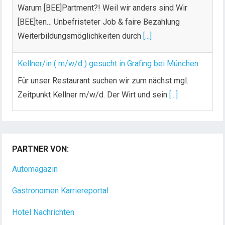
Warum [BEE]Partment?! Weil wir anders sind Wir
[BEE]ten… Unbefristeter Job & faire Bezahlung
Weiterbildungsmöglichkeiten durch
[...]
Kellner/in ( m/w/d ) gesucht in Grafing bei München
Für unser Restaurant suchen wir zum nächst mgl.
Zeitpunkt Kellner m/w/d. Der Wirt und sein
[...]
Chef de Rang (m/w/d) gesucht – Hotel 47° in
Konstanz
PARTNER VON:
Dein Arbeitsplatz mit Urlaubsfeeling Chef de Rang
(m/w/d) Du bist Gastgeber aus Leidenschaft und
Automagazin
liebst
[...]
Gastronomen Karriereportal
Hotel Nachrichten