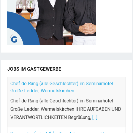
n
g
d
e
r
B
e
i
t
JOBS IM GASTGEWERBE
r
ä
Chef de Rang (alle Geschlechter) im Seminarhotel
g
Große Ledder, Wermelskirchen
e
Chef de Rang (alle Geschlechter) im Seminarhotel
Große Ledder, Wermelskirchen IHRE AUFGABEN UND
VERANTWORTLICHKEITEN Begrüßung,
[...]