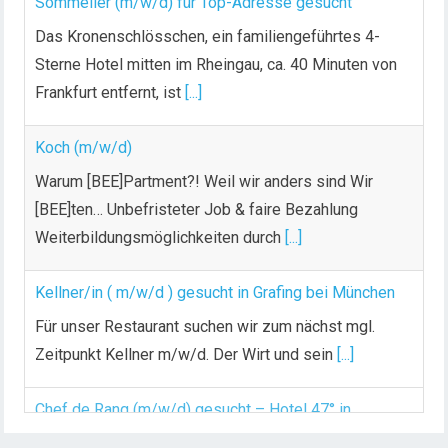
Sommelier (m/w/d) für Top-Adresse gesucht
Das Kronenschlösschen, ein familiengeführtes 4-
Sterne Hotel mitten im Rheingau, ca. 40 Minuten von
Frankfurt entfernt, ist
[...]
Koch (m/w/d)
Warum [BEE]Partment?! Weil wir anders sind Wir
[BEE]ten… Unbefristeter Job & faire Bezahlung
Weiterbildungsmöglichkeiten durch
[...]
Kellner/in ( m/w/d ) gesucht in Grafing bei München
Für unser Restaurant suchen wir zum nächst mgl.
Zeitpunkt Kellner m/w/d. Der Wirt und sein
[...]
Chef de Rang (m/w/d) gesucht – Hotel 47° in
Konstanz