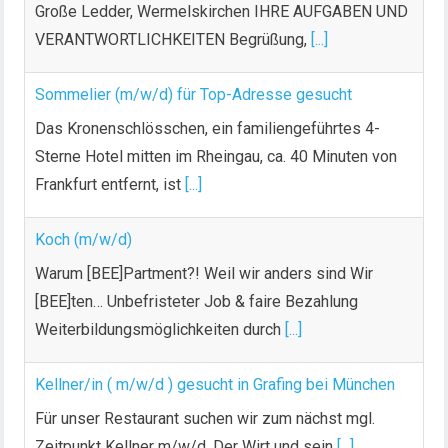
Große Ledder, Wermelskirchen IHRE AUFGABEN UND
VERANTWORTLICHKEITEN Begrüßung,
[...]
Sommelier (m/w/d) für Top-Adresse gesucht
Das Kronenschlösschen, ein familiengeführtes 4-
Sterne Hotel mitten im Rheingau, ca. 40 Minuten von
Frankfurt entfernt, ist
[...]
Koch (m/w/d)
Warum [BEE]Partment?! Weil wir anders sind Wir
[BEE]ten… Unbefristeter Job & faire Bezahlung
Weiterbildungsmöglichkeiten durch
[...]
Kellner/in ( m/w/d ) gesucht in Grafing bei München
Für unser Restaurant suchen wir zum nächst mgl.
Zeitpunkt Kellner m/w/d. Der Wirt und sein
[...]