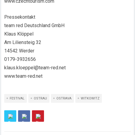
www.czechtourism.com
Pressekontakt
team red Deutschland GmbH
Klaus Klöppel
Am Liliensteig 32
14542 Werder
0179-3932656
klaus.kloeppel@team-red.net
www.team-red.net
FESTIVAL
OSTRAU
OSTRAVA
WITKOWITZ