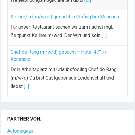
Weiterbildungsmöglichkeiten durch
[...]
Kellner/in ( m/w/d ) gesucht in Grafing bei München
Für unser Restaurant suchen wir zum nächst mgl.
Zeitpunkt Kellner m/w/d. Der Wirt und sein
[...]
Chef de Rang (m/w/d) gesucht – Hotel 47° in
Konstanz
Dein Arbeitsplatz mit Urlaubsfeeling Chef de Rang
(m/w/d) Du bist Gastgeber aus Leidenschaft und
liebst
[...]
Chef de Rang (alle Geschlechter) im Seminarhotel
Große Ledder, Wermelskirchen
PARTNER VON:
Chef de Rang (alle Geschlechter) im Seminarhotel
Große Ledder, Wermelskirchen IHRE AUFGABEN UND
Automagazin