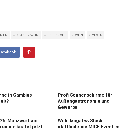
NIEN
SPANIEN WEIN
TOTENKOPF
WEIN
YECLA
 Facebook
nne in Gambias
Profi Sonnenschirme für
eit?
Außengastronomie und
Gewerbe
26: Münzwurf am
Wohl längstes Stück
runnen kostet jetzt
stattfindende MICE Event im