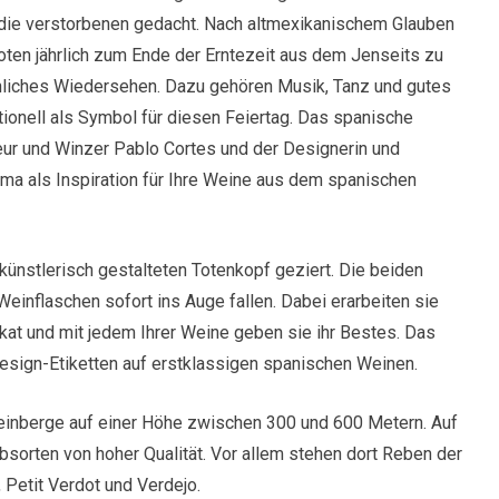
n die verstorbenen gedacht. Nach altmexikanischem Glauben
ten jährlich zum Ende der Erntezeit aus dem Jenseits zu
hliches Wiedersehen. Dazu gehören Musik, Tanz und gutes
tionell als Symbol für diesen Feiertag. Das spanische
eur und Winzer Pablo Cortes und der Designerin und
ema als Inspiration für Ihre Weine aus dem spanischen
ünstlerisch gestalteten Totenkopf geziert. Die beiden
Weinflaschen sofort ins Auge fallen. Dabei erarbeiten sie
nikat und mit jedem Ihrer Weine geben sie ihr Bestes. Das
 Design-Etiketten auf erstklassigen spanischen Weinen.
inberge auf einer Höhe zwischen 300 und 600 Metern. Auf
orten von hoher Qualität. Vor allem stehen dort Reben der
 Petit Verdot und Verdejo.