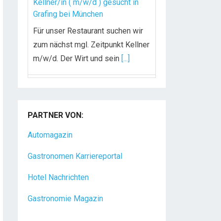
Kellner/in ( m/w/d ) gesucht in
Grafing bei München
Für unser Restaurant suchen wir
zum nächst mgl. Zeitpunkt Kellner
m/w/d. Der Wirt und sein
[...]
Chef de Rang (m/w/d) gesucht –
Hotel 47° in Konstanz
PARTNER VON:
Dein Arbeitsplatz mit
Urlaubsfeeling Chef de Rang
Automagazin
(m/w/d) Du bist Gastgeber aus
Gastronomen Karriereportal
Leidenschaft und liebst
[...]
Hotel Nachrichten
Gastronomie Magazin