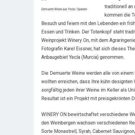
traditionell a
Demuerte Weine aus Yecla / Spanien
kommen die To
Besuch und feiern mit den Lebenden ein frö
Essen und Trinken. Der Totenkopf steht tradi
Weinprojekt Winery On, mit dem Agraringeni
Fotografin Karel Eissner, hat sich dieses Th
Anbaugebiet Yecla (Murcia) genommen.
Die Demuerte Weine werden alle von einem k
wollten erreichen, dass Ihre kühn designten 
sorgfältig jeden ihrer Weine im Keller als U
Resultat ist ein Projekt mit preisgekrönten
WINERY ON bewirtschaftet verschiedene We
den Weinbergen wachsen verschiedenen Rebs
Sorte Monastrell, Syrah, Cabernet Sauvignon,