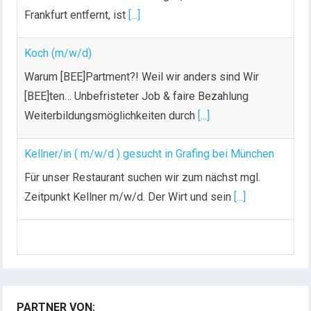
Frankfurt entfernt, ist
[...]
Koch (m/w/d)
Warum [BEE]Partment?! Weil wir anders sind Wir
[BEE]ten… Unbefristeter Job & faire Bezahlung
Weiterbildungsmöglichkeiten durch
[...]
Kellner/in ( m/w/d ) gesucht in Grafing bei München
Für unser Restaurant suchen wir zum nächst mgl.
Zeitpunkt Kellner m/w/d. Der Wirt und sein
[...]
Chef de Rang (m/w/d) gesucht – Hotel 47° in
Konstanz
Dein Arbeitsplatz mit Urlaubsfeeling Chef de Rang
(m/w/d) Du bist Gastgeber aus Leidenschaft und
PARTNER VON: