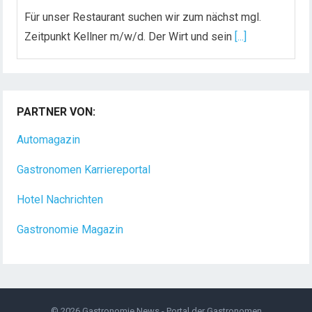
Für unser Restaurant suchen wir zum nächst mgl.
Zeitpunkt Kellner m/w/d. Der Wirt und sein
[...]
Chef de Rang (m/w/d) gesucht – Hotel 47° in
Konstanz
PARTNER VON:
Dein Arbeitsplatz mit Urlaubsfeeling Chef de Rang
(m/w/d) Du bist Gastgeber aus Leidenschaft und
Automagazin
liebst
[...]
Gastronomen Karriereportal
Hotel Nachrichten
Gastronomie Magazin
© 2026
Gastronomie News - Portal der Gastronomen