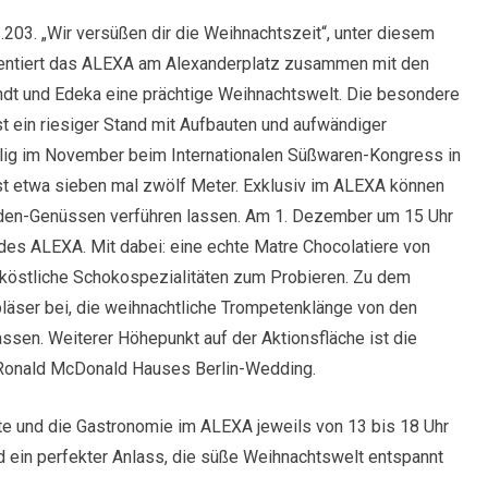
1.203. „Wir versüßen dir die Weihnachtszeit“, unter diesem
entiert das ALEXA am Alexanderplatz zusammen mit den
ndt und Edeka eine prächtige Weihnachtswelt. Die besondere
ist ein riesiger Stand mit Aufbauten und aufwändiger
malig im November beim Internationalen Süßwaren-Kongress in
isst etwa sieben mal zwölf Meter. Exklusiv im ALEXA können
laden-Genüssen verführen lassen. Am 1. Dezember um 15 Uhr
 des ALEXA. Mit dabei: eine echte Matre Chocolatiere von
e köstliche Schokospezialitäten zum Probieren. Zu dem
äser bei, die weihnachtliche Trompetenklänge von den
sen. Weiterer Höhepunkt auf der Aktionsfläche ist die
Ronald McDonald Hauses Berlin-Wedding.
e und die Gastronomie im ALEXA jeweils von 13 bis 18 Uhr
d ein perfekter Anlass, die süße Weihnachtswelt entspannt