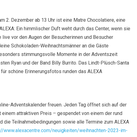
m 2. Dezember ab 13 Uhr ist eine Matre Chocolatiere, eine
ALEXA: Ein himmlischer Duft weht durch das Center, wenn sie
de live vor den Augen der Besucherinnen und Besucher
kleine Schokoladen-Weihnachtsmänner an die Gäste
r besonders stimmungsvolle Momente in der Adventszeit
ten Ryan und der Band Billy Burrito. Das Lindt-Plüsch-Santa
nt für schöne Erinnerungsfotos runden das ALEXA
line-Adventskalender freuen. Jeden Tag öffnet sich auf der
 einem attraktiven Preis – gespendet von einem der rund
nd die Teilnahmebedingungen sowie alle Termine zum ALEXA
://www.alexacentre.com/neuigkeiten/weihnachten-2023-im-