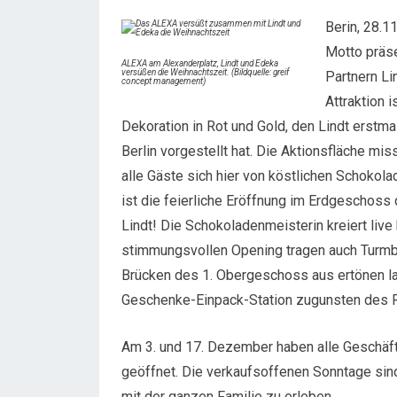
Berin, 28.1
Motto präs
ALEXA am Alexanderplatz, Lindt und Edeka
versüßen die Weihnachtszeit. (Bildquelle: greif
Partnern Li
concept management)
Attraktion 
Dekoration in Rot und Gold, den Lindt erst
Berlin vorgestellt hat. Die Aktionsfläche m
alle Gäste sich hier von köstlichen Schoko
ist die feierliche Eröffnung im Erdgeschoss
Lindt! Die Schokoladenmeisterin kreiert liv
stimmungsvollen Opening tragen auch Turmbl
Brücken des 1. Obergeschoss aus ertönen las
Geschenke-Einpack-Station zugunsten des 
Am 3. und 17. Dezember haben alle Geschäft
geöffnet. Die verkaufsoffenen Sonntage sin
mit der ganzen Familie zu erleben.