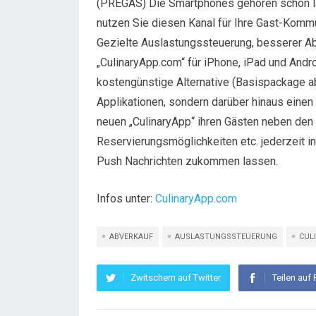
(PREGAS) Die Smartphones gehören schon l
nutzen Sie diesen Kanal für Ihre Gast-Komm
Gezielte Auslastungssteuerung, besserer Ab
„CulinaryApp.com“ für iPhone, iPad und And
kostengünstige Alternative (Basispackage a
Applikationen, sondern darüber hinaus eine
neuen „CulinaryApp“ ihren Gästen neben den
Reservierungsmöglichkeiten etc. jederzeit i
Push Nachrichten zukommen lassen.
Infos unter:
CulinaryApp.com
ABVERKAUF
AUSLASTUNGSSTEUERUNG
CUL
Zwitschern auf Twitter
Teilen auf