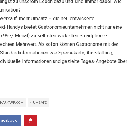
ängst zu unserem Leben dazu und sind immer dabei. Wie
unikation?
verkauf, mehr Umsatz – die neu entwickelte
roid-Handys bietet Gastronomieunternehmen nicht nur eine
b 99,-/ Monat) zu selbstentwickelten Smartphone-
n echten Mehrwert. Ab sofort können Gastronome mit der
 Standardinformationen wie Speisekarte, Ausstattung,
ndividuelle Informationen und gezielte Tages-Angebote über
INARYAPP.COM
UMSATZ
 Facebook