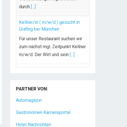
durch
[...]
Kellner/in ( m/w/d ) gesucht in
Grafing bei München
Für unser Restaurant suchen wir
zum nächst mgl. Zeitpunkt Kellner
m/w/d. Der Wirt und sein
[...]
Chef de Rang (m/w/d) gesucht –
Hotel 47° in Konstanz
PARTNER VON:
Dein Arbeitsplatz mit
Urlaubsfeeling Chef de Rang
Automagazin
(m/w/d) Du bist Gastgeber aus
Gastronomen Karriereportal
Leidenschaft und liebst
[...]
Hotel Nachrichten