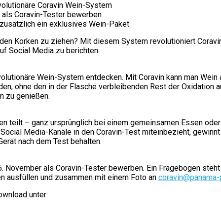
volutionäre Coravin Wein-System
r als Coravin-Tester bewerben
 zusätzlich ein exklusives Wein-Paket
 den Korken zu ziehen? Mit diesem System revolutioniert Coravin
uf Social Media zu berichten.
lutionäre Wein-System entdecken. Mit Coravin kann man Wein a
n, ohne den in der Flasche verbleibenden Rest der Oxidation a
in zu genießen.
n teilt – ganz ursprünglich bei einem gemeinsamen Essen oder e
Social Media-Kanäle in den Coravin-Test miteinbezieht, gewinn
Gerät nach dem Test behalten.
s 5. November als Coravin-Tester bewerben. Ein Fragebogen ste
en ausfüllen und zusammen mit einem Foto an
coravin@panama-p
ownload unter: