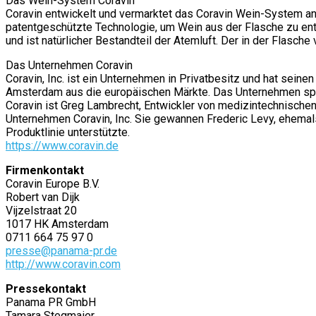
Das Wein-System Coravin
Coravin entwickelt und vermarktet das Coravin Wein-System an 
patentgeschützte Technologie, um Wein aus der Flasche zu ent
und ist natürlicher Bestandteil der Atemluft. Der in der Flasche
Das Unternehmen Coravin
Coravin, Inc. ist ein Unternehmen in Privatbesitz und hat sein
Amsterdam aus die europäischen Märkte. Das Unternehmen spezia
Coravin ist Greg Lambrecht, Entwickler von medizintechnisch
Unternehmen Coravin, Inc. Sie gewannen Frederic Levy, ehema
Produktlinie unterstützte.
https://www.coravin.de
Firmenkontakt
Coravin Europe B.V.
Robert van Dijk
Vijzelstraat 20
1017 HK Amsterdam
0711 664 75 97 0
presse@panama-pr.de
http://www.coravin.com
Pressekontakt
Panama PR GmbH
Tamara Stegmaier