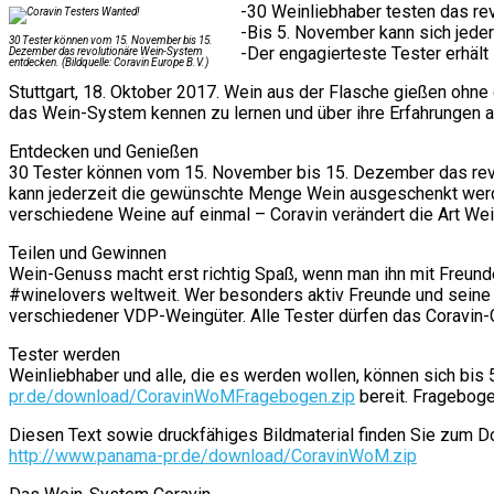
-30 Weinliebhaber testen das re
-Bis 5. November kann sich jede
30 Tester können vom 15. November bis 15.
-Der engagierteste Tester erhält
Dezember das revolutionäre Wein-System
entdecken. (Bildquelle: Coravin Europe B.V.)
Stuttgart, 18. Oktober 2017. Wein aus der Flasche gießen ohne
das Wein-System kennen zu lernen und über ihre Erfahrungen a
Entdecken und Genießen
30 Tester können vom 15. November bis 15. Dezember das revo
kann jederzeit die gewünschte Menge Wein ausgeschenkt werde
verschiedene Weine auf einmal – Coravin verändert die Art We
Teilen und Gewinnen
Wein-Genuss macht erst richtig Spaß, wenn man ihn mit Freunde
#winelovers weltweit. Wer besonders aktiv Freunde und seine 
verschiedener VDP-Weingüter. Alle Tester dürfen das Coravin-
Tester werden
Weinliebhaber und alle, die es werden wollen, können sich bi
pr.de/download/CoravinWoMFragebogen.zip
bereit. Fragebog
Diesen Text sowie druckfähiges Bildmaterial finden Sie zum D
http://www.panama-pr.de/download/CoravinWoM.zip