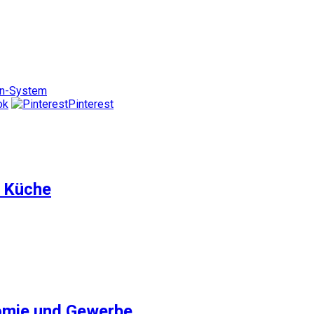
n-System
ok
Pinterest
e Küche
omie und Gewerbe