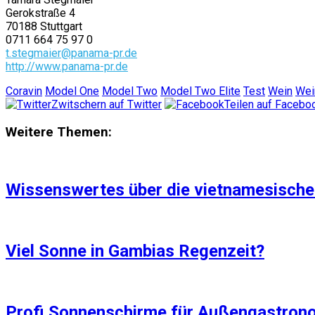
Gerokstraße 4
70188 Stuttgart
0711 664 75 97 0
t.stegmaier@panama-pr.de
http://www.panama-pr.de
Coravin
Model One
Model Two
Model Two Elite
Test
Wein
Wei
Zwitschern auf Twitter
Teilen auf Facebo
Weitere Themen:
Wissenswertes über die vietnamesisch
Viel Sonne in Gambias Regenzeit?
Profi Sonnenschirme für Außengastron