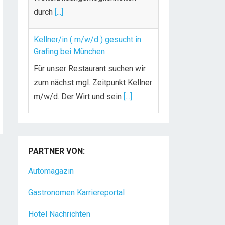
durch
[...]
Kellner/in ( m/w/d ) gesucht in
Grafing bei München
Für unser Restaurant suchen wir
zum nächst mgl. Zeitpunkt Kellner
m/w/d. Der Wirt und sein
[...]
Chef de Rang (m/w/d) gesucht –
Hotel 47° in Konstanz
PARTNER VON:
Dein Arbeitsplatz mit
Urlaubsfeeling Chef de Rang
Automagazin
(m/w/d) Du bist Gastgeber aus
Gastronomen Karriereportal
Leidenschaft und liebst
[...]
Hotel Nachrichten