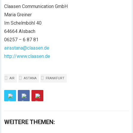
Claasen Communication GmbH
Maria Greiner
Im Schelmböhl 40
64664 Alsbach
06257 – 6 87 81
airastana@claasen.de
http://www.claasen.de
AIR
ASTANA
FRANKFURT
WEITERE THEMEN: