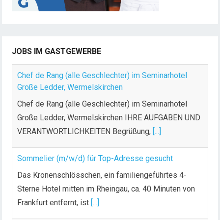
B
e
i
t
JOBS IM GASTGEWERBE
r
ä
Chef de Rang (alle Geschlechter) im Seminarhotel
g
Große Ledder, Wermelskirchen
e
Chef de Rang (alle Geschlechter) im Seminarhotel
Große Ledder, Wermelskirchen IHRE AUFGABEN UND
VERANTWORTLICHKEITEN Begrüßung,
[...]
Sommelier (m/w/d) für Top-Adresse gesucht
Das Kronenschlösschen, ein familiengeführtes 4-
Sterne Hotel mitten im Rheingau, ca. 40 Minuten von
Frankfurt entfernt, ist
[...]