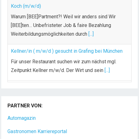
Koch (m/w/d)
Warum [BEE]Partment?! Weil wir anders sind Wir
[BEE]ten… Unbefristeter Job & faire Bezahlung
Weiterbildungsmöglichkeiten durch
[...]
Kellner/in ( m/w/d ) gesucht in Grafing bei München
Für unser Restaurant suchen wir zum nächst mgl.
Zeitpunkt Kellner m/w/d. Der Wirt und sein
[...]
Chef de Rang (m/w/d) gesucht – Hotel 47° in
Konstanz
PARTNER VON:
Dein Arbeitsplatz mit Urlaubsfeeling Chef de Rang
(m/w/d) Du bist Gastgeber aus Leidenschaft und
Automagazin
liebst
[...]
Gastronomen Karriereportal