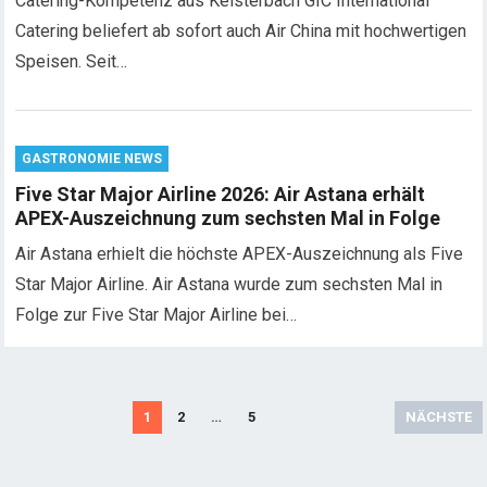
Catering-Kompetenz aus Kelsterbach GIC International
Catering beliefert ab sofort auch Air China mit hochwertigen
Speisen. Seit…
GASTRONOMIE NEWS
Five Star Major Airline 2026: Air Astana erhält
APEX-Auszeichnung zum sechsten Mal in Folge
Air Astana erhielt die höchste APEX-Auszeichnung als Five
Star Major Airline. Air Astana wurde zum sechsten Mal in
Folge zur Five Star Major Airline bei…
S
1
2
…
5
NÄCHSTE
e
i