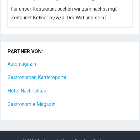
Für unser Restaurant suchen wir zum nächst mgl.
Zeitpunkt Kellner m/w/d. Der Wirt und sein
[...]
Chef de Rang (m/w/d) gesucht – Hotel 47° in
Konstanz
PARTNER VON:
Dein Arbeitsplatz mit Urlaubsfeeling Chef de Rang
(m/w/d) Du bist Gastgeber aus Leidenschaft und
Automagazin
liebst
[...]
Gastronomen Karriereportal
Hotel Nachrichten
Gastronomie Magazin