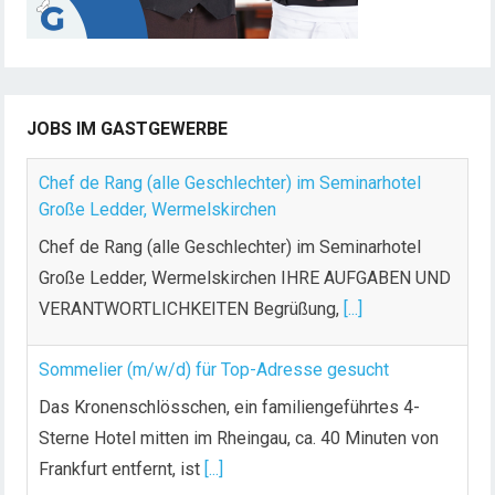
B
e
i
t
JOBS IM GASTGEWERBE
r
ä
Chef de Rang (alle Geschlechter) im Seminarhotel
g
Große Ledder, Wermelskirchen
e
Chef de Rang (alle Geschlechter) im Seminarhotel
Große Ledder, Wermelskirchen IHRE AUFGABEN UND
VERANTWORTLICHKEITEN Begrüßung,
[...]
Sommelier (m/w/d) für Top-Adresse gesucht
Das Kronenschlösschen, ein familiengeführtes 4-
Sterne Hotel mitten im Rheingau, ca. 40 Minuten von
Frankfurt entfernt, ist
[...]