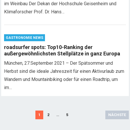
im Weinbau Der Dekan der Hochschule Geisenheim und
Klimaforscher Prof. Dr. Hans…
GASTRONOMIE NEWS
roadsurfer spots: Top10-Ranking der
außergewöhnlichsten Stellplätze in ganz Europa
München, 27.September 2021 – Der Spätsommer und
Herbst sind die ideale Jahreszeit für einen Aktivurlaub zum
Wandern und Mountainbiking oder für einen Roadtrip, um
im…
S
1
2
…
5
NÄCHSTE
e
i