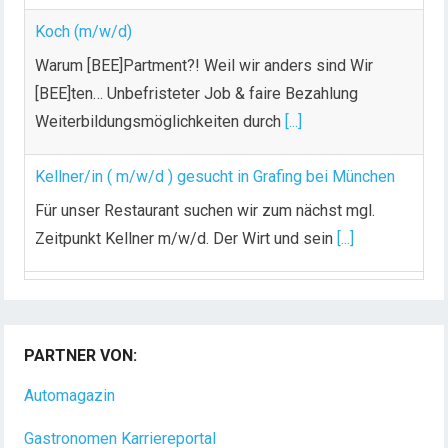
Koch (m/w/d)
Warum [BEE]Partment?! Weil wir anders sind Wir
[BEE]ten… Unbefristeter Job & faire Bezahlung
Weiterbildungsmöglichkeiten durch
[...]
Kellner/in ( m/w/d ) gesucht in Grafing bei München
Für unser Restaurant suchen wir zum nächst mgl.
Zeitpunkt Kellner m/w/d. Der Wirt und sein
[...]
Chef de Rang (m/w/d) gesucht – Hotel 47° in
Konstanz
PARTNER VON:
Dein Arbeitsplatz mit Urlaubsfeeling Chef de Rang
(m/w/d) Du bist Gastgeber aus Leidenschaft und
Automagazin
liebst
[...]
Gastronomen Karriereportal