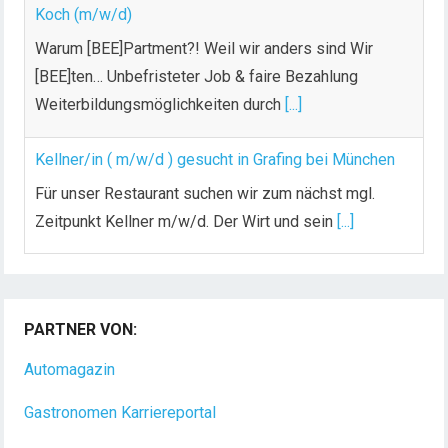
Koch (m/w/d)
Warum [BEE]Partment?! Weil wir anders sind Wir
[BEE]ten… Unbefristeter Job & faire Bezahlung
Weiterbildungsmöglichkeiten durch
[...]
Kellner/in ( m/w/d ) gesucht in Grafing bei München
Für unser Restaurant suchen wir zum nächst mgl.
Zeitpunkt Kellner m/w/d. Der Wirt und sein
[...]
Chef de Rang (m/w/d) gesucht – Hotel 47° in
Konstanz
PARTNER VON:
Dein Arbeitsplatz mit Urlaubsfeeling Chef de Rang
(m/w/d) Du bist Gastgeber aus Leidenschaft und
Automagazin
liebst
[...]
Gastronomen Karriereportal