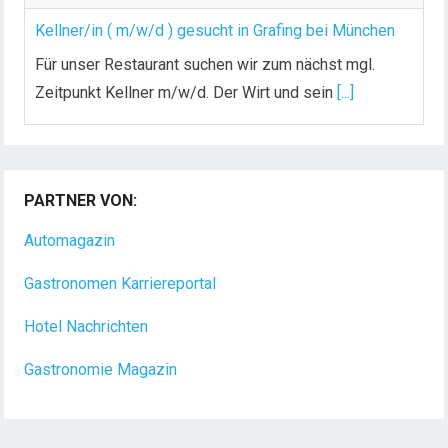
Kellner/in ( m/w/d ) gesucht in Grafing bei München
Für unser Restaurant suchen wir zum nächst mgl.
Zeitpunkt Kellner m/w/d. Der Wirt und sein
[...]
Chef de Rang (m/w/d) gesucht – Hotel 47° in
Konstanz
PARTNER VON:
Dein Arbeitsplatz mit Urlaubsfeeling Chef de Rang
(m/w/d) Du bist Gastgeber aus Leidenschaft und
Automagazin
liebst
[...]
Gastronomen Karriereportal
Hotel Nachrichten
Gastronomie Magazin