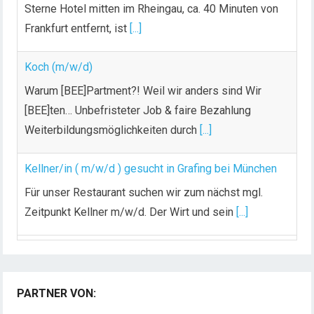
Sterne Hotel mitten im Rheingau, ca. 40 Minuten von
Frankfurt entfernt, ist
[...]
Koch (m/w/d)
Warum [BEE]Partment?! Weil wir anders sind Wir
[BEE]ten… Unbefristeter Job & faire Bezahlung
Weiterbildungsmöglichkeiten durch
[...]
Kellner/in ( m/w/d ) gesucht in Grafing bei München
Für unser Restaurant suchen wir zum nächst mgl.
Zeitpunkt Kellner m/w/d. Der Wirt und sein
[...]
Chef de Rang (m/w/d) gesucht – Hotel 47° in
Konstanz
PARTNER VON:
Dein Arbeitsplatz mit Urlaubsfeeling Chef de Rang
(m/w/d) Du bist Gastgeber aus Leidenschaft und