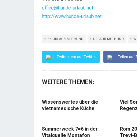
office@hunde-urlaub.net
http://www.hunde-urlaub.net
SKIURLAUB MIT HUND
URLAUB MIT HUND
W
Zwitschern auf Twitter
Teilen auf
WEITERE THEMEN:
Wissenswertes über die
Viel So
vietnamesische Küche
Regenz
Summerweek 7=6 in der
Rom 20
Vitalquelle Montafon
Trevi-B