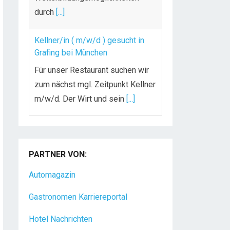
durch
[...]
Kellner/in ( m/w/d ) gesucht in
Grafing bei München
Für unser Restaurant suchen wir
zum nächst mgl. Zeitpunkt Kellner
m/w/d. Der Wirt und sein
[...]
Chef de Rang (m/w/d) gesucht –
Hotel 47° in Konstanz
PARTNER VON:
Dein Arbeitsplatz mit
Urlaubsfeeling Chef de Rang
Automagazin
(m/w/d) Du bist Gastgeber aus
Gastronomen Karriereportal
Leidenschaft und liebst
[...]
Hotel Nachrichten