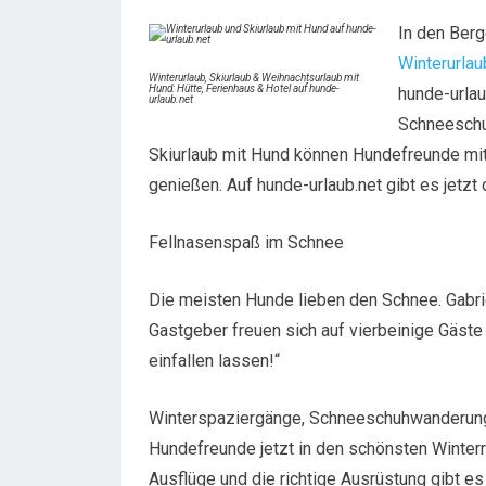
In den Berg
Winterurlau
Winterurlaub, Skiurlaub & Weihnachtsurlaub mit
Hund: Hütte, Ferienhaus & Hotel auf hunde-
hunde-urlau
urlaub.net
Schneeschu
Skiurlaub mit Hund können Hundefreunde mit 
genießen. Auf hunde-urlaub.net gibt es jetz
Fellnasenspaß im Schnee
Die meisten Hunde lieben den Schnee. Gabri
Gastgeber freuen sich auf vierbeinige Gäste
einfallen lassen!“
Winterspaziergänge, Schneeschuhwanderungen
Hundefreunde jetzt in den schönsten Winterr
Ausflüge und die richtige Ausrüstung gibt e