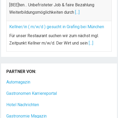
[BEE]ten… Unbefristeter Job & faire Bezahlung
Weiterbildungsmöglichkeiten durch
[...]
Kellner/in ( m/w/d ) gesucht in Grafing bei München
Für unser Restaurant suchen wir zum nächst mgl.
Zeitpunkt Kellner m/w/d. Der Wirt und sein
[...]
Chef de Rang (m/w/d) gesucht – Hotel 47° in
Konstanz
PARTNER VON:
Dein Arbeitsplatz mit Urlaubsfeeling Chef de Rang
(m/w/d) Du bist Gastgeber aus Leidenschaft und
Automagazin
liebst
[...]
Gastronomen Karriereportal
Hotel Nachrichten
Gastronomie Magazin