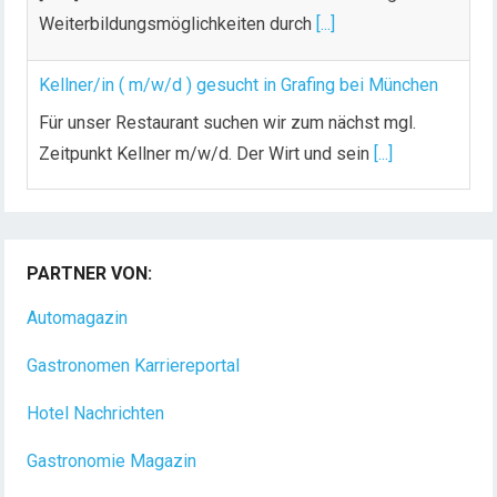
Weiterbildungsmöglichkeiten durch
[...]
Kellner/in ( m/w/d ) gesucht in Grafing bei München
Für unser Restaurant suchen wir zum nächst mgl.
Zeitpunkt Kellner m/w/d. Der Wirt und sein
[...]
Chef de Rang (m/w/d) gesucht – Hotel 47° in
Konstanz
PARTNER VON:
Dein Arbeitsplatz mit Urlaubsfeeling Chef de Rang
(m/w/d) Du bist Gastgeber aus Leidenschaft und
Automagazin
liebst
[...]
Gastronomen Karriereportal
Hotel Nachrichten
Gastronomie Magazin