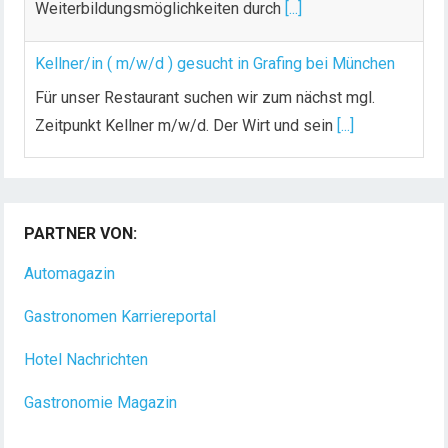
Weiterbildungsmöglichkeiten durch
[...]
Kellner/in ( m/w/d ) gesucht in Grafing bei München
Für unser Restaurant suchen wir zum nächst mgl.
Zeitpunkt Kellner m/w/d. Der Wirt und sein
[...]
Chef de Rang (m/w/d) gesucht – Hotel 47° in
Konstanz
PARTNER VON:
Dein Arbeitsplatz mit Urlaubsfeeling Chef de Rang
(m/w/d) Du bist Gastgeber aus Leidenschaft und
Automagazin
liebst
[...]
Gastronomen Karriereportal
Hotel Nachrichten
Gastronomie Magazin