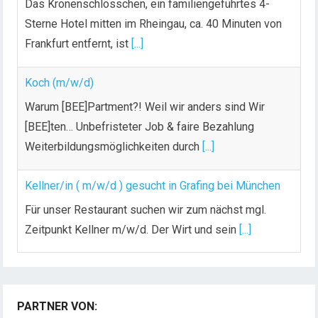
Das Kronenschlösschen, ein familiengeführtes 4-
Sterne Hotel mitten im Rheingau, ca. 40 Minuten von
Frankfurt entfernt, ist
[...]
Koch (m/w/d)
Warum [BEE]Partment?! Weil wir anders sind Wir
[BEE]ten… Unbefristeter Job & faire Bezahlung
Weiterbildungsmöglichkeiten durch
[...]
Kellner/in ( m/w/d ) gesucht in Grafing bei München
Für unser Restaurant suchen wir zum nächst mgl.
Zeitpunkt Kellner m/w/d. Der Wirt und sein
[...]
Chef de Rang (m/w/d) gesucht – Hotel 47° in
Konstanz
PARTNER VON:
Dein Arbeitsplatz mit Urlaubsfeeling Chef de Rang