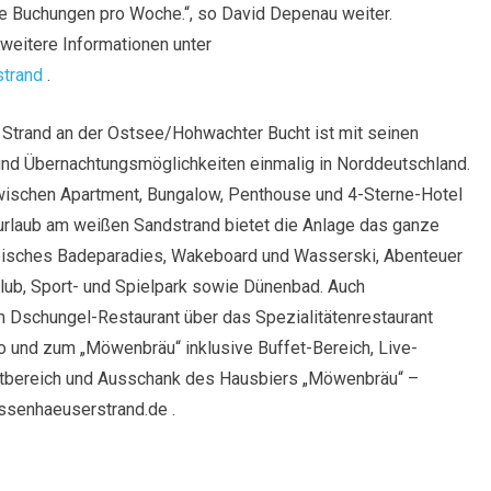
te Buchungen pro Woche.“, so David Depenau weiter.
 weitere Informationen unter
strand
.
 Strand an der Ostsee/Hohwachter Bucht ist mit seinen
 und Übernachtungsmöglichkeiten einmalig in Norddeutschland.
ischen Apartment, Bungalow, Penthouse und 4-Sterne-Hotel
urlaub am weißen Sandstrand bietet die Anlage das ganze
opisches Badeparadies, Wakeboard und Wasserski, Abenteuer
Club, Sport- und Spielpark sowie Dünenbad. Auch
m Dschungel-Restaurant über das Spezialitätenrestaurant
ro und zum „Möwenbräu“ inklusive Buffet-Bereich, Live-
entbereich und Ausschank des Hausbiers „Möwenbräu“ –
issenhaeuserstrand.de .