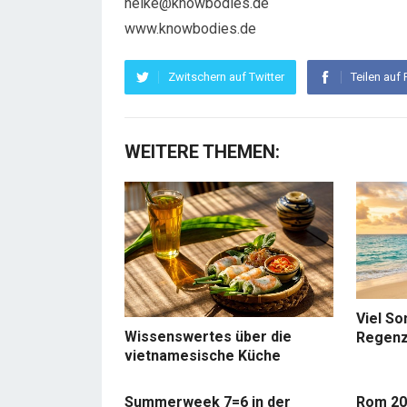
nelke@knowbodies.de
www.knowbodies.de
Zwitschern auf Twitter
Teilen auf
WEITERE THEMEN:
Viel So
Wissenswertes über die
Regenz
vietnamesische Küche
Summerweek 7=6 in der
Rom 20