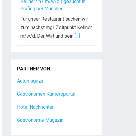
Kellner/in ( m/w/d ) gesucht in
Grafing bei München
Für unser Restaurant suchen wir
zum nächst mgl. Zeitpunkt Kellner
m/w/d. Der Wirt und sein
[...]
Chef de Rang (m/w/d) gesucht –
Hotel 47° in Konstanz
PARTNER VON:
Dein Arbeitsplatz mit
Urlaubsfeeling Chef de Rang
Automagazin
(m/w/d) Du bist Gastgeber aus
Gastronomen Karriereportal
Leidenschaft und liebst
[...]
Hotel Nachrichten
Gastronomie Magazin