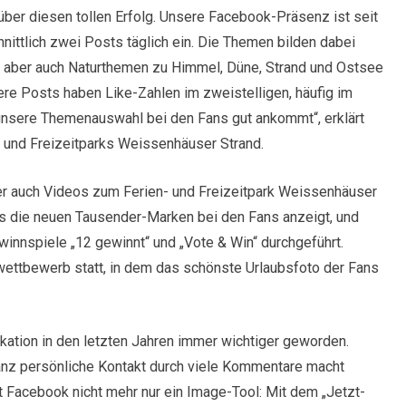
über diesen tollen Erfolg. Unsere Facebook-Präsenz ist seit
nittlich zwei Posts täglich ein. Die Themen bilden dabei
rt, aber auch Naturthemen zu Himmel, Düne, Strand und Ostsee
e Posts haben Like-Zahlen im zweistelligen, häufig im
 unsere Themenauswahl bei den Fans gut ankommt“, erklärt
 und Freizeitparks Weissenhäuser Strand.
er auch Videos zum Ferien- und Freizeitpark Weissenhäuser
as die neuen Tausender-Marken bei den Fans anzeigt, und
innspiele „12 gewinnt“ und „Vote & Win“ durchgeführt.
ettbewerb statt, in dem das schönste Urlaubsfoto der Fans
kation in den letzten Jahren immer wichtiger geworden.
anz persönliche Kontakt durch viele Kommentare macht
t Facebook nicht mehr nur ein Image-Tool: Mit dem „Jetzt-