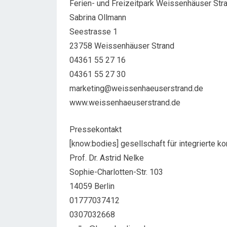
Ferien- und Freizeitpark Weissenhäuser Str
Sabrina Ollmann
Seestrasse 1
23758 Weissenhäuser Strand
04361 55 27 16
04361 55 27 30
marketing@weissenhaeuserstrand.de
www.weissenhaeuserstrand.de
Pressekontakt
[know:bodies] gesellschaft für integrierte 
Prof. Dr. Astrid Nelke
Sophie-Charlotten-Str. 103
14059 Berlin
01777037412
0307032668