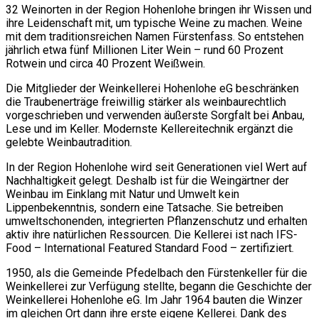
32 Weinorten in der Region Hohenlohe bringen ihr Wissen und
ihre Leidenschaft mit, um typische Weine zu machen. Weine
mit dem traditionsreichen Namen Fürstenfass. So entstehen
jährlich etwa fünf Millionen Liter Wein – rund 60 Prozent
Rotwein und circa 40 Prozent Weißwein.
Die Mitglieder der Weinkellerei Hohenlohe eG beschränken
die Traubenerträge freiwillig stärker als weinbaurechtlich
vorgeschrieben und verwenden äußerste Sorgfalt bei Anbau,
Lese und im Keller. Modernste Kellereitechnik ergänzt die
gelebte Weinbautradition.
In der Region Hohenlohe wird seit Generationen viel Wert auf
Nachhaltigkeit gelegt. Deshalb ist für die Weingärtner der
Weinbau im Einklang mit Natur und Umwelt kein
Lippenbekenntnis, sondern eine Tatsache. Sie betreiben
umweltschonenden, integrierten Pflanzenschutz und erhalten
aktiv ihre natürlichen Ressourcen. Die Kellerei ist nach IFS-
Food – International Featured Standard Food – zertifiziert.
1950, als die Gemeinde Pfedelbach den Fürstenkeller für die
Weinkellerei zur Verfügung stellte, begann die Geschichte der
Weinkellerei Hohenlohe eG. Im Jahr 1964 bauten die Winzer
im gleichen Ort dann ihre erste eigene Kellerei. Dank des