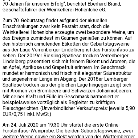
70 Jahren für unseren Erfolg“, berichtet Eberhard Brand,
Geschäftsführer der Weinkellerei Hohenlohe eG.
Zum 70. Geburtstag findet aufgrund der aktuellen
Einschränkungen zwar kein Festakt statt, doch die
Weinkellerei Hohenlohe erzeugte zwei besondere Weine, um
das Ereignis zumindest im Gaumen genießen zu können. Auf
den historisch anmutenden Etiketten der Geburtstagsweine
aus der Lage Verrenberger Lindelberg ist das Fürstenfass zu
sehen. Der 2019er Riesling Spätlese trocken Verrenberger
Lindelberg präsentiert sich mit feinem Bukett und Aromen, die
an Apfel, Aprikose und Grapefruit erinnern. Im Geschmack
mundet er harmonisch und frisch mit eleganter Säurestruktur
und angenehmer Länge im Abgang. Der 2018er Lemberger
Spätlese trocken aus der gleichen Lage hingegen zeigt sich
mit Aromen von Brombeere und Schwarzen Johannisbeeren.
Mit seiner Kraft und Fülle im Geschmack harmoniert er
beispielsweise vorzüglich als Begleiter zu kräftigen
Fleischgerichten. (Unverbindlicher Verkaufspreis: jeweils 5,90
EUR/0,75 l inkl. MwSt.)
Am 24. Juli 2020 um 19:30 Uhr startet die erste Online-
Fürstenfass-Weinprobe. Die beiden Geburtstagsweine, zwei
weitere Weine sowie ein Sekt werden von der Württemberger