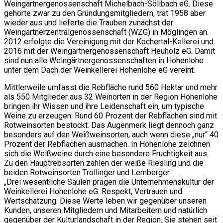
Weingärtnergenossenschaft Michelbach-Söllbach eG. Diese
gehörte zwar zu den Gründungsmitgliedern, trat 1958 aber
wieder aus und lieferte die Trauben zunächst der
Weingärtnerzentralgenossenschaft (WZG) in Möglingen an.
2012 erfolgte die Vereinigung mit der Kochertal-Kellerei und
2016 mit der Weingärtnergenossenschaft Heuholz eG. Damit
sind nun alle Weingärtnergenossenschaften in Hohenlohe
unter dem Dach der Weinkellerei Hohenlohe eG vereint.
Mittlerweile umfasst die Rebfläche rund 560 Hektar und mehr
als 550 Mitglieder aus 32 Weinorten in der Region Hohenlohe
bringen ihr Wissen und ihre Leidenschaft ein, um typische
Weine zu erzeugen. Rund 60 Prozent der Rebflächen sind mit
Rotweinsorten bestockt. Das Augenmerk liegt dennoch ganz
besonders auf den Weißweinsorten, auch wenn diese „nur“ 40
Prozent der Rebflächen ausmachen. In Hohenlohe zeichnen
sich die Weißweine durch eine besondere Fruchtigkeit aus.
Zu den Hauptrebsorten zählen der weiße Riesling und die
beiden Rotweinsorten Trollinger und Lemberger.
„Drei wesentliche Säulen prägen die Unternehmenskultur der
Weinkellerei Hohenlohe eG: Respekt, Vertrauen und
Wertschätzung. Diese Werte leben wir gegenüber unseren
Kunden, unseren Mitgliedern und Mitarbeitern und natürlich
gegenüber der Kulturlandschaft in der Region. Sie stehen seit