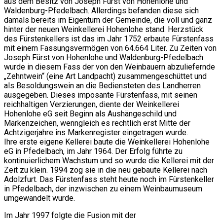
aus dem Besitz von Joseph Fürst von Hohenlohe und
Waldenburg-Pfedelbach. Allerdings befanden diese sich
damals bereits im Eigentum der Gemeinde, die voll und ganz
hinter der neuen Weinkellerei Hohenlohe stand. Herzstück
des Fürstenkellers ist das im Jahr 1752 erbaute Fürstenfass
mit einem Fassungsvermögen von 64.664 Liter. Zu Zeiten von
Joseph Fürst von Hohenlohe und Waldenburg-Pfedelbach
wurde in diesem Fass der von den Weinbauern abzuliefernde
„Zehntwein“ (eine Art Landpacht) zusammengeschüttet und
als Besoldungswein an die Bediensteten des Landherren
ausgegeben. Dieses imposante Fürstenfass, mit seinen
reichhaltigen Verzierungen, diente der Weinkellerei
Hohenlohe eG seit Beginn als Aushängeschild und
Markenzeichen, wenngleich es rechtlich erst Mitte der
Achtzigerjahre ins Markenregister eingetragen wurde.
Ihre erste eigene Kellerei baute die Weinkellerei Hohenlohe
eG in Pfedelbach, im Jahr 1964. Der Erfolg führte zu
kontinuierlichem Wachstum und so wurde die Kellerei mit der
Zeit zu klein. 1994 zog sie in die neu gebaute Kellerei nach
Adolzfurt. Das Fürstenfass steht heute noch im Fürstenkeller
in Pfedelbach, der inzwischen zu einem Weinbaumuseum
umgewandelt wurde.
Im Jahr 1997 folgte die Fusion mit der