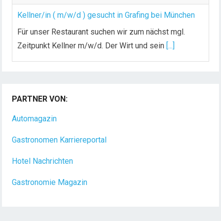
Kellner/in ( m/w/d ) gesucht in Grafing bei München
Für unser Restaurant suchen wir zum nächst mgl.
Zeitpunkt Kellner m/w/d. Der Wirt und sein
[...]
Chef de Rang (m/w/d) gesucht – Hotel 47° in
Konstanz
PARTNER VON:
Dein Arbeitsplatz mit Urlaubsfeeling Chef de Rang
(m/w/d) Du bist Gastgeber aus Leidenschaft und
Automagazin
liebst
[...]
Gastronomen Karriereportal
Hotel Nachrichten
Gastronomie Magazin