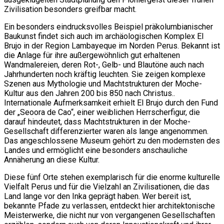
Zivilisation besonders greifbar macht.
Ein besonders eindrucksvolles Beispiel präkolumbianischer
Baukunst findet sich auch im archäologischen Komplex El
Brujo in der Region Lambayeque im Norden Perus. Bekannt ist
die Anlage für ihre außergewöhnlich gut erhaltenen
Wandmalereien, deren Rot-, Gelb- und Blautöne auch nach
Jahrhunderten noch kräftig leuchten. Sie zeigen komplexe
Szenen aus Mythologie und Machtstrukturen der Moche-
Kultur aus den Jahren 200 bis 850 nach Christus..
Internationale Aufmerksamkeit erhielt El Brujo durch den Fund
der „Seoora de Cao“, einer weiblichen Herrscherfigur, die
darauf hindeutet, dass Machtstrukturen in der Moche-
Gesellschaft differenzierter waren als lange angenommen.
Das angeschlossene Museum gehört zu den modernsten des
Landes und ermöglicht eine besonders anschauliche
Annäherung an diese Kultur.
Diese fünf Orte stehen exemplarisch für die enorme kulturelle
Vielfalt Perus und für die Vielzahl an Zivilisationen, die das
Land lange vor den Inka geprägt haben. Wer bereit ist,
bekannte Pfade zu verlassen, entdeckt hier architektonische
Meisterwerke, die nicht nur von vergangenen Gesellschaften