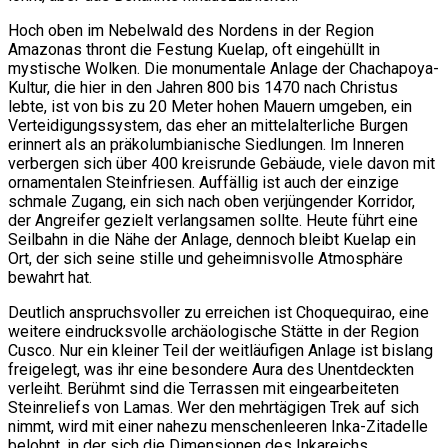
Hoch oben im Nebelwald des Nordens in der Region
Amazonas thront die Festung Kuelap, oft eingehüllt in
mystische Wolken. Die monumentale Anlage der Chachapoya-
Kultur, die hier in den Jahren 800 bis 1470 nach Christus
lebte, ist von bis zu 20 Meter hohen Mauern umgeben, ein
Verteidigungssystem, das eher an mittelalterliche Burgen
erinnert als an präkolumbianische Siedlungen. Im Inneren
verbergen sich über 400 kreisrunde Gebäude, viele davon mit
ornamentalen Steinfriesen. Auffällig ist auch der einzige
schmale Zugang, ein sich nach oben verjüngender Korridor,
der Angreifer gezielt verlangsamen sollte. Heute führt eine
Seilbahn in die Nähe der Anlage, dennoch bleibt Kuelap ein
Ort, der sich seine stille und geheimnisvolle Atmosphäre
bewahrt hat.
Deutlich anspruchsvoller zu erreichen ist Choquequirao, eine
weitere eindrucksvolle archäologische Stätte in der Region
Cusco. Nur ein kleiner Teil der weitläufigen Anlage ist bislang
freigelegt, was ihr eine besondere Aura des Unentdeckten
verleiht. Berühmt sind die Terrassen mit eingearbeiteten
Steinreliefs von Lamas. Wer den mehrtägigen Trek auf sich
nimmt, wird mit einer nahezu menschenleeren Inka-Zitadelle
belohnt, in der sich die Dimensionen des Inkareichs