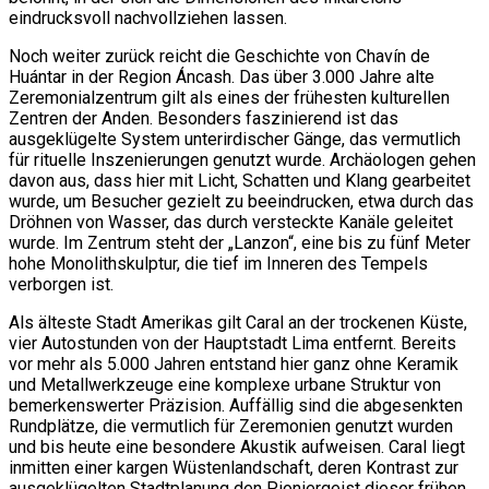
eindrucksvoll nachvollziehen lassen.
Noch weiter zurück reicht die Geschichte von Chavín de
Huántar in der Region Áncash. Das über 3.000 Jahre alte
Zeremonialzentrum gilt als eines der frühesten kulturellen
Zentren der Anden. Besonders faszinierend ist das
ausgeklügelte System unterirdischer Gänge, das vermutlich
für rituelle Inszenierungen genutzt wurde. Archäologen gehen
davon aus, dass hier mit Licht, Schatten und Klang gearbeitet
wurde, um Besucher gezielt zu beeindrucken, etwa durch das
Dröhnen von Wasser, das durch versteckte Kanäle geleitet
wurde. Im Zentrum steht der „Lanzon“, eine bis zu fünf Meter
hohe Monolithskulptur, die tief im Inneren des Tempels
verborgen ist.
Als älteste Stadt Amerikas gilt Caral an der trockenen Küste,
vier Autostunden von der Hauptstadt Lima entfernt. Bereits
vor mehr als 5.000 Jahren entstand hier ganz ohne Keramik
und Metallwerkzeuge eine komplexe urbane Struktur von
bemerkenswerter Präzision. Auffällig sind die abgesenkten
Rundplätze, die vermutlich für Zeremonien genutzt wurden
und bis heute eine besondere Akustik aufweisen. Caral liegt
inmitten einer kargen Wüstenlandschaft, deren Kontrast zur
ausgeklügelten Stadtplanung den Pioniergeist dieser frühen