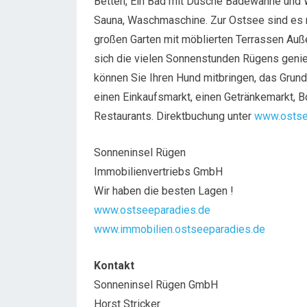
Betten, Ein Bad mit Dusche Badewanne und 
Sauna, Waschmaschine. Zur Ostsee sind es 
großen Garten mit möblierten Terrassen Auß
sich die vielen Sonnenstunden Rügens genie
können Sie Ihren Hund mitbringen, das Grunds
einen Einkaufsmarkt, einen Getränkemarkt, B
Restaurants. Direktbuchung unter
www.ostse
Sonneninsel Rügen
Immobilienvertriebs GmbH
Wir haben die besten Lagen !
www.ostseeparadies.de
www.immobilien.ostseeparadies.de
Kontakt
Sonneninsel Rügen GmbH
Horst Stricker