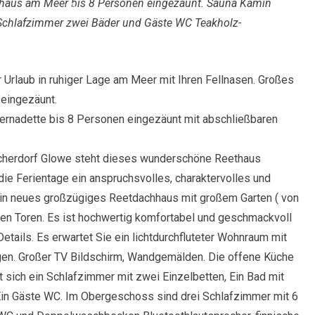
ethaus am Meer bis 8 Personen eingezäunt. Sauna Kamin
 Schlafzimmer zwei Bäder und Gäste WC Teakholz-
 Urlaub in ruhiger Lage am Meer mit Ihren Fellnasen. Großes
eingezäunt.
ernadette bis 8 Personen eingezäunt mit abschließbaren
ischerdorf Glowe steht dieses wunderschöne Reethaus
die Ferientage ein anspruchsvolles, charaktervolles und
 ein neues großzügiges Reetdachhaus mit großem Garten ( von
ren Toren. Es ist hochwertig komfortabel und geschmackvoll
etails. Es erwartet Sie ein lichtdurchfluteter Wohnraum mit
agen. Großer TV Bildschirm, Wandgemälden. Die offene Küche
t sich ein Schlafzimmer mit zwei Einzelbetten, Ein Bad mit
Ein Gäste WC. Im Obergeschoss sind drei Schlafzimmer mit 6