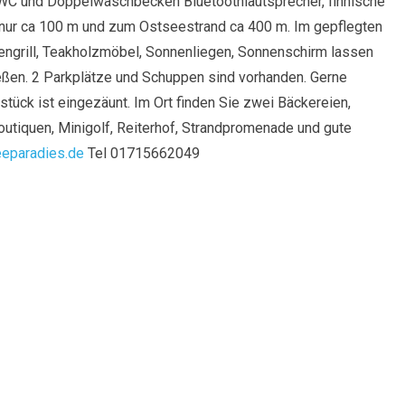
WC und Doppelwaschbecken Bluetoothlautsprecher, finnische
nur ca 100 m und zum Ostseestrand ca 400 m. Im gepflegten
engrill, Teakholzmöbel, Sonnenliegen, Sonnenschirm lassen
ßen. 2 Parkplätze und Schuppen sind vorhanden. Gerne
tück ist eingezäunt. Im Ort finden Sie zwei Bäckereien,
outiquen, Minigolf, Reiterhof, Strandpromenade und gute
eparadies.de
Tel 01715662049