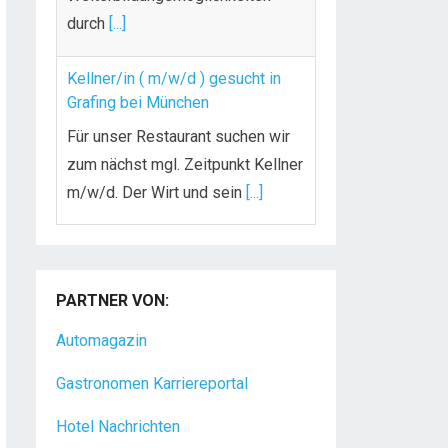
durch
[...]
Kellner/in ( m/w/d ) gesucht in
Grafing bei München
Für unser Restaurant suchen wir
zum nächst mgl. Zeitpunkt Kellner
m/w/d. Der Wirt und sein
[...]
Chef de Rang (m/w/d) gesucht –
Hotel 47° in Konstanz
PARTNER VON:
Dein Arbeitsplatz mit
Urlaubsfeeling Chef de Rang
Automagazin
(m/w/d) Du bist Gastgeber aus
Gastronomen Karriereportal
Leidenschaft und liebst
[...]
Hotel Nachrichten