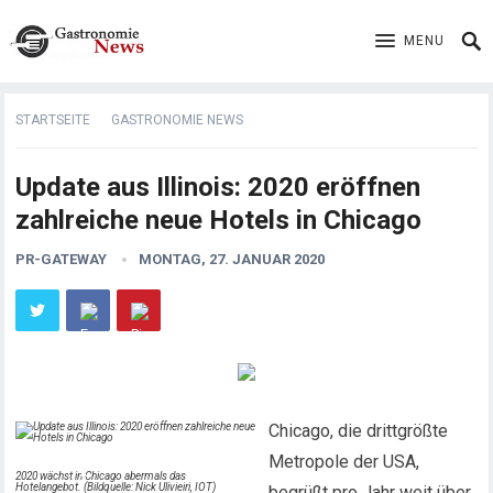
MENU
STARTSEITE
GASTRONOMIE NEWS
Update aus Illinois: 2020 eröffnen
zahlreiche neue Hotels in Chicago
PR-GATEWAY
MONTAG, 27. JANUAR 2020
Chicago, die drittgrößte
Metropole der USA,
2020 wächst in Chicago abermals das
Hotelangebot. (Bildquelle: Nick Ulivieiri, IOT)
begrüßt pro Jahr weit über