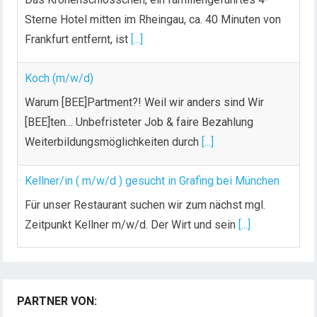
Sterne Hotel mitten im Rheingau, ca. 40 Minuten von
Frankfurt entfernt, ist
[...]
Koch (m/w/d)
Warum [BEE]Partment?! Weil wir anders sind Wir
[BEE]ten… Unbefristeter Job & faire Bezahlung
Weiterbildungsmöglichkeiten durch
[...]
Kellner/in ( m/w/d ) gesucht in Grafing bei München
Für unser Restaurant suchen wir zum nächst mgl.
Zeitpunkt Kellner m/w/d. Der Wirt und sein
[...]
Chef de Rang (m/w/d) gesucht – Hotel 47° in
Konstanz
PARTNER VON:
Dein Arbeitsplatz mit Urlaubsfeeling Chef de Rang