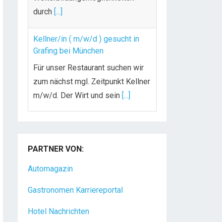
durch
[...]
Kellner/in ( m/w/d ) gesucht in
Grafing bei München
Für unser Restaurant suchen wir
zum nächst mgl. Zeitpunkt Kellner
m/w/d. Der Wirt und sein
[...]
Chef de Rang (m/w/d) gesucht –
Hotel 47° in Konstanz
PARTNER VON:
Dein Arbeitsplatz mit
Urlaubsfeeling Chef de Rang
Automagazin
(m/w/d) Du bist Gastgeber aus
Gastronomen Karriereportal
Leidenschaft und liebst
[...]
Hotel Nachrichten