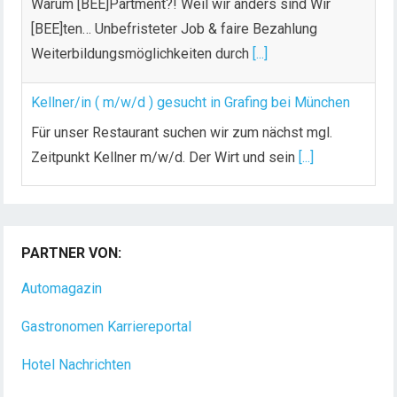
Warum [BEE]Partment?! Weil wir anders sind Wir
[BEE]ten… Unbefristeter Job & faire Bezahlung
Weiterbildungsmöglichkeiten durch
[...]
Kellner/in ( m/w/d ) gesucht in Grafing bei München
Für unser Restaurant suchen wir zum nächst mgl.
Zeitpunkt Kellner m/w/d. Der Wirt und sein
[...]
Chef de Rang (m/w/d) gesucht – Hotel 47° in
Konstanz
PARTNER VON:
Dein Arbeitsplatz mit Urlaubsfeeling Chef de Rang
(m/w/d) Du bist Gastgeber aus Leidenschaft und
Automagazin
liebst
[...]
Gastronomen Karriereportal
Hotel Nachrichten