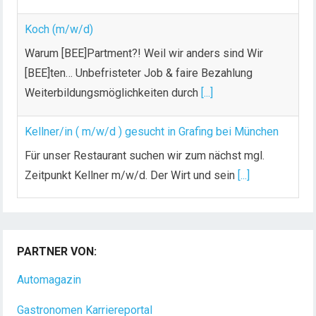
Koch (m/w/d)
Warum [BEE]Partment?! Weil wir anders sind Wir
[BEE]ten… Unbefristeter Job & faire Bezahlung
Weiterbildungsmöglichkeiten durch
[...]
Kellner/in ( m/w/d ) gesucht in Grafing bei München
Für unser Restaurant suchen wir zum nächst mgl.
Zeitpunkt Kellner m/w/d. Der Wirt und sein
[...]
Chef de Rang (m/w/d) gesucht – Hotel 47° in
Konstanz
PARTNER VON:
Dein Arbeitsplatz mit Urlaubsfeeling Chef de Rang
(m/w/d) Du bist Gastgeber aus Leidenschaft und
Automagazin
liebst
[...]
Gastronomen Karriereportal