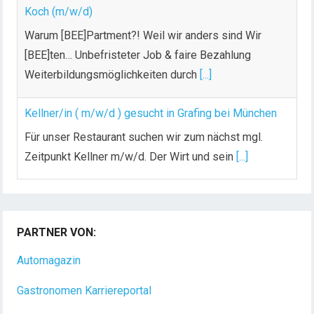
Koch (m/w/d)
Warum [BEE]Partment?! Weil wir anders sind Wir
[BEE]ten… Unbefristeter Job & faire Bezahlung
Weiterbildungsmöglichkeiten durch
[...]
Kellner/in ( m/w/d ) gesucht in Grafing bei München
Für unser Restaurant suchen wir zum nächst mgl.
Zeitpunkt Kellner m/w/d. Der Wirt und sein
[...]
Chef de Rang (m/w/d) gesucht – Hotel 47° in
Konstanz
PARTNER VON:
Dein Arbeitsplatz mit Urlaubsfeeling Chef de Rang
(m/w/d) Du bist Gastgeber aus Leidenschaft und
Automagazin
liebst
[...]
Gastronomen Karriereportal