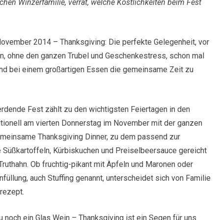
schen Winzerfamilie, verrät, welche Köstlichkeiten beim Fest
 November 2014 – Thanksgiving: Die perfekte Gelegenheit, vor
n, ohne den ganzen Trubel und Geschenkestress, schon mal
 bei einem großartigen Essen die gemeinsame Zeit zu
rdende Fest zählt zu den wichtigsten Feiertagen in den
ditionell am vierten Donnerstag im November mit der ganzen
 gemeinsame Thanksgiving Dinner, zu dem passend zur
e Süßkartoffeln, Kürbiskuchen und Preiselbeersauce gereicht
Truthahn. Ob fruchtig-pikant mit Äpfeln und Maronen oder
füllung, auch Stuffing genannt, unterscheidet sich von Familie
rezept.
u noch ein Glas Wein – Thanksgiving ist ein Segen für uns.