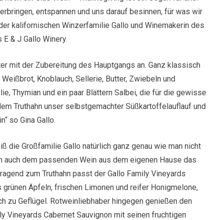
verbringen, entspannen und uns darauf besinnen, für was wir
 der kalifornischen Winzerfamilie Gallo und Winemakerin des
 E & J Gallo Winery.
er mit der Zubereitung des Hauptgangs an. Ganz klassisch
 Weißbrot, Knoblauch, Sellerie, Butter, Zwiebeln und
ilie, Thymian und ein paar Blättern Salbei, die für die gewisse
dem Truthahn unser selbstgemachter Süßkartoffelauflauf und
n“ so Gina Gallo.
ß die Großfamilie Gallo natürlich ganz genau wie man nicht
rn auch dem passenden Wein aus dem eigenen Hause das
rragend zum Truthahn passt der Gallo Family Vineyards
grünen Äpfeln, frischen Limonen und reifer Honigmelone,
ch zu Geflügel. Rotweinliebhaber hingegen genießen den
y Vineyards Cabernet Sauvignon mit seinen fruchtigen