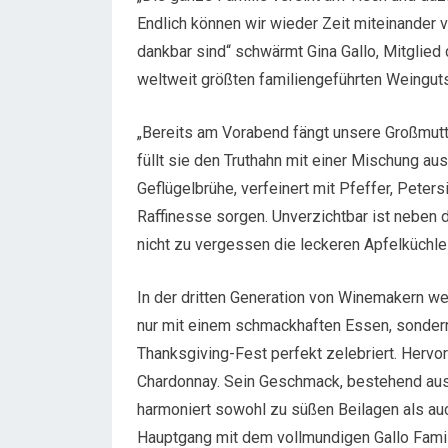
Endlich können wir wieder Zeit miteinander 
dankbar sind“ schwärmt Gina Gallo, Mitglied
weltweit größten familiengeführten Weinguts
„Bereits am Vorabend fängt unsere Großmutt
füllt sie den Truthahn mit einer Mischung aus
Geflügelbrühe, verfeinert mit Pfeffer, Peters
Raffinesse sorgen. Unverzichtbar ist neben 
nicht zu vergessen die leckeren Apfelküchlei
In der dritten Generation von Winemakern wei
nur mit einem schmackhaften Essen, sonde
Thanksgiving-Fest perfekt zelebriert. Hervo
Chardonnay. Sein Geschmack, bestehend aus 
harmoniert sowohl zu süßen Beilagen als au
Hauptgang mit dem vollmundigen Gallo Famil