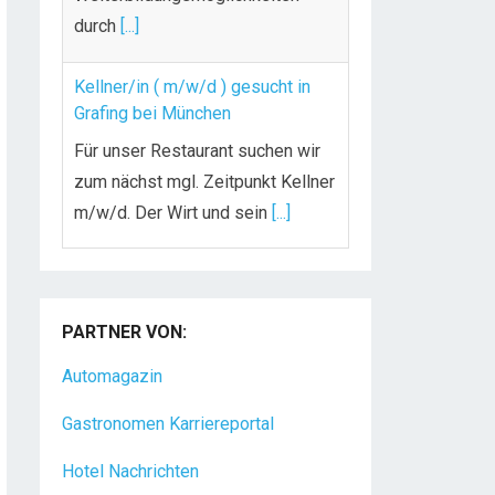
durch
[...]
Kellner/in ( m/w/d ) gesucht in
Grafing bei München
Für unser Restaurant suchen wir
zum nächst mgl. Zeitpunkt Kellner
m/w/d. Der Wirt und sein
[...]
Chef de Rang (m/w/d) gesucht –
Hotel 47° in Konstanz
PARTNER VON:
Dein Arbeitsplatz mit
Urlaubsfeeling Chef de Rang
Automagazin
(m/w/d) Du bist Gastgeber aus
Gastronomen Karriereportal
Leidenschaft und liebst
[...]
Hotel Nachrichten