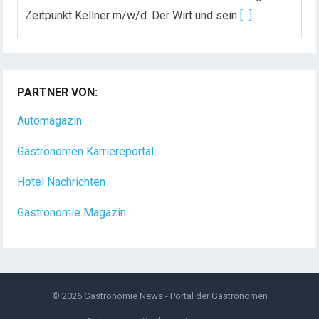
Zeitpunkt Kellner m/w/d. Der Wirt und sein
[...]
Chef de Rang (m/w/d) gesucht – Hotel 47° in
Konstanz
PARTNER VON:
Dein Arbeitsplatz mit Urlaubsfeeling Chef de Rang
(m/w/d) Du bist Gastgeber aus Leidenschaft und
Automagazin
liebst
[...]
Gastronomen Karriereportal
Hotel Nachrichten
Gastronomie Magazin
© 2026
Gastronomie News - Portal der Gastronomen