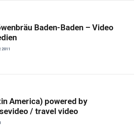
Löwenbräu Baden-Baden – Video
edien
 2011
tin America) powered by
evideo / travel video
1