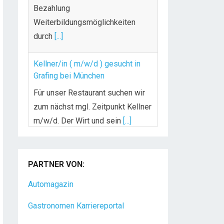
durch
[...]
Kellner/in ( m/w/d ) gesucht in
Grafing bei München
Für unser Restaurant suchen wir
zum nächst mgl. Zeitpunkt Kellner
m/w/d. Der Wirt und sein
[...]
Chef de Rang (m/w/d) gesucht –
Hotel 47° in Konstanz
Dein Arbeitsplatz mit
PARTNER VON:
Urlaubsfeeling Chef de Rang
(m/w/d) Du bist Gastgeber aus
Automagazin
Leidenschaft und liebst
[...]
Gastronomen Karriereportal