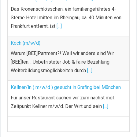
Das Kronenschlösschen, ein familiengeführtes 4-
Sterne Hotel mitten im Rheingau, ca. 40 Minuten von
Frankfurt entfernt, ist
[...]
Koch (m/w/d)
Warum [BEE]Partment?! Weil wir anders sind Wir
[BEE]ten… Unbefristeter Job & faire Bezahlung
Weiterbildungsmöglichkeiten durch
[...]
Kellner/in ( m/w/d ) gesucht in Grafing bei München
Für unser Restaurant suchen wir zum nächst mgl.
Zeitpunkt Kellner m/w/d. Der Wirt und sein
[...]
Chef de Rang (m/w/d) gesucht – Hotel 47° in
Konstanz