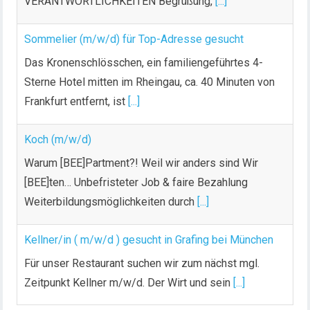
VERANTWORTLICHKEITEN Begrüßung,
[...]
Sommelier (m/w/d) für Top-Adresse gesucht
Das Kronenschlösschen, ein familiengeführtes 4-
Sterne Hotel mitten im Rheingau, ca. 40 Minuten von
Frankfurt entfernt, ist
[...]
Koch (m/w/d)
Warum [BEE]Partment?! Weil wir anders sind Wir
[BEE]ten… Unbefristeter Job & faire Bezahlung
Weiterbildungsmöglichkeiten durch
[...]
Kellner/in ( m/w/d ) gesucht in Grafing bei München
Für unser Restaurant suchen wir zum nächst mgl.
Zeitpunkt Kellner m/w/d. Der Wirt und sein
[...]