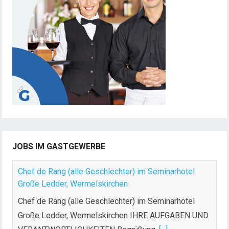
r
u
n
g
d
e
r
B
e
i
t
JOBS IM GASTGEWERBE
r
ä
Chef de Rang (alle Geschlechter) im Seminarhotel
g
Große Ledder, Wermelskirchen
e
Chef de Rang (alle Geschlechter) im Seminarhotel
Große Ledder, Wermelskirchen IHRE AUFGABEN UND