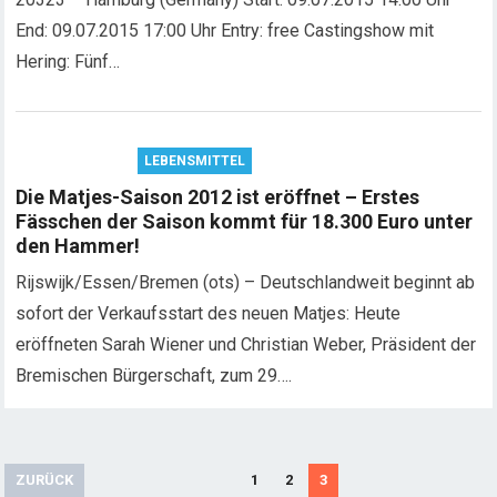
End: 09.07.2015 17:00 Uhr Entry: free Castingshow mit
Hering: Fünf…
LEBENSMITTEL
Die Matjes-Saison 2012 ist eröffnet – Erstes
Fässchen der Saison kommt für 18.300 Euro unter
den Hammer!
Rijswijk/Essen/Bremen (ots) – Deutschlandweit beginnt ab
sofort der Verkaufsstart des neuen Matjes: Heute
eröffneten Sarah Wiener und Christian Weber, Präsident der
Bremischen Bürgerschaft, zum 29….
S
ZURÜCK
1
2
3