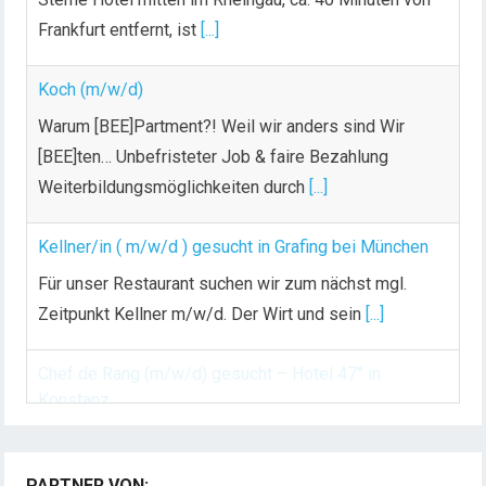
e
Frankfurt entfernt, ist
[...]
r
B
Koch (m/w/d)
e
i
Warum [BEE]Partment?! Weil wir anders sind Wir
t
[BEE]ten… Unbefristeter Job & faire Bezahlung
r
Weiterbildungsmöglichkeiten durch
[...]
ä
g
Kellner/in ( m/w/d ) gesucht in Grafing bei München
e
Für unser Restaurant suchen wir zum nächst mgl.
Zeitpunkt Kellner m/w/d. Der Wirt und sein
[...]
Chef de Rang (m/w/d) gesucht – Hotel 47° in
Konstanz
Dein Arbeitsplatz mit Urlaubsfeeling Chef de Rang
PARTNER VON:
(m/w/d) Du bist Gastgeber aus Leidenschaft und