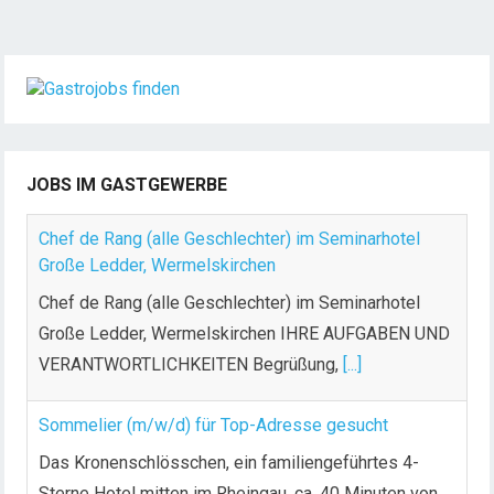
e
i
t
e
n
n
u
JOBS IM GASTGEWERBE
m
m
Chef de Rang (alle Geschlechter) im Seminarhotel
e
Große Ledder, Wermelskirchen
r
Chef de Rang (alle Geschlechter) im Seminarhotel
i
Große Ledder, Wermelskirchen IHRE AUFGABEN UND
e
VERANTWORTLICHKEITEN Begrüßung,
[...]
r
u
n
Sommelier (m/w/d) für Top-Adresse gesucht
g
Das Kronenschlösschen, ein familiengeführtes 4-
d
Sterne Hotel mitten im Rheingau, ca. 40 Minuten von