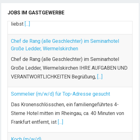
(m/w/d) Du bist Gastgeber aus Leidenschaft und
JOBS IM GASTGEWERBE
liebst
[...]
Chef de Rang (alle Geschlechter) im Seminarhotel
Große Ledder, Wermelskirchen
Chef de Rang (alle Geschlechter) im Seminarhotel
Große Ledder, Wermelskirchen IHRE AUFGABEN UND
VERANTWORTLICHKEITEN Begrüßung,
[...]
Sommelier (m/w/d) für Top-Adresse gesucht
Das Kronenschlösschen, ein familiengeführtes 4-
Sterne Hotel mitten im Rheingau, ca. 40 Minuten von
Frankfurt entfernt, ist
[...]
Koch (m/w/d)