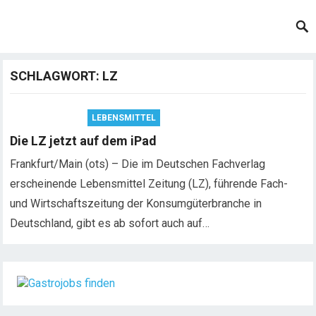
SCHLAGWORT:
LZ
LEBENSMITTEL
Die LZ jetzt auf dem iPad
Frankfurt/Main (ots) – Die im Deutschen Fachverlag
erscheinende Lebensmittel Zeitung (LZ), führende Fach-
und Wirtschaftszeitung der Konsumgüterbranche in
Deutschland, gibt es ab sofort auch auf…
Chef de Rang (m/w/d) gesucht – Hotel 47° in
Konstanz
Dein Arbeitsplatz mit Urlaubsfeeling Chef de Rang